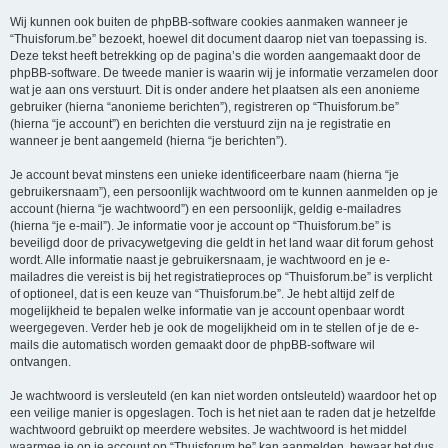
Wij kunnen ook buiten de phpBB-software cookies aanmaken wanneer je
“Thuisforum.be” bezoekt, hoewel dit document daarop niet van toepassing is.
Deze tekst heeft betrekking op de pagina’s die worden aangemaakt door de
phpBB-software. De tweede manier is waarin wij je informatie verzamelen door
wat je aan ons verstuurt. Dit is onder andere het plaatsen als een anonieme
gebruiker (hierna “anonieme berichten”), registreren op “Thuisforum.be”
(hierna “je account”) en berichten die verstuurd zijn na je registratie en
wanneer je bent aangemeld (hierna “je berichten”).
Je account bevat minstens een unieke identificeerbare naam (hierna “je
gebruikersnaam”), een persoonlijk wachtwoord om te kunnen aanmelden op je
account (hierna “je wachtwoord”) en een persoonlijk, geldig e-mailadres
(hierna “je e-mail”). Je informatie voor je account op “Thuisforum.be” is
beveiligd door de privacywetgeving die geldt in het land waar dit forum gehost
wordt. Alle informatie naast je gebruikersnaam, je wachtwoord en je e-
mailadres die vereist is bij het registratieproces op “Thuisforum.be” is verplicht
of optioneel, dat is een keuze van “Thuisforum.be”. Je hebt altijd zelf de
mogelijkheid te bepalen welke informatie van je account openbaar wordt
weergegeven. Verder heb je ook de mogelijkheid om in te stellen of je de e-
mails die automatisch worden gemaakt door de phpBB-software wil
ontvangen.
Je wachtwoord is versleuteld (en kan niet worden ontsleuteld) waardoor het op
een veilige manier is opgeslagen. Toch is het niet aan te raden dat je hetzelfde
wachtwoord gebruikt op meerdere websites. Je wachtwoord is het middel
waarmee je op je account op “Thuisforum.be” kan aanmelden, bewaar het dus