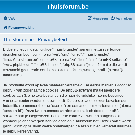
Thuisforum.be
V&A
Registreer
Aanmelden
Forumoverzicht
Thuisforum.be - Privacybeleid
Dit beleid legt in detail uit hoe “Thuisforum.be” samen met zijn verbonden
diensten en bedrijven (hierna “wij”, “ons”, “onze”, “Thuisforum.be”,
“https://thuisforum.be”) en phpBB (hierna “zij”, “hun”, “zijn”, “phpBB-software”,
“www.phpbb.com”, “phpBB Limited”, “phpBB-teams”) de informatie die wordt
verzameld gedurende een bezoek aan dit forum, wordt gebruikt (hierna “je
informatie”).
Je informatie wordt op twee manieren verzameld. De eerste manier is door het
gebruik van zogenaamde cookies. De phpBB-software maakt meerdere
cookies aan (kleine tekstbestanden die naar de tijdelijke internetbestanden
van je computer worden gedownload). De eerste twee cookies bevatten een
indentificatienummer (hierna “user-id”) en een anoniem sessienummer (hierna
“session-id”). Deze twee nummers worden automatisch door de phpBB-
software aan je toegewezen. Een derde cookie zal worden aangemaakt
wanneer je onderwerpen hebt gelezen op “Thuisforum.be”. Deze cookie wordt
gebruikt om op te slaan welke onderwerpen gelezen zijn en verbetert daarmee
je gebruikerservaring.