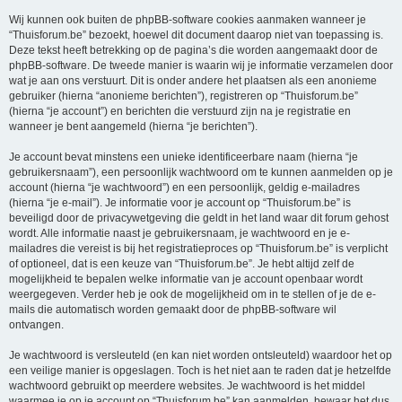
Wij kunnen ook buiten de phpBB-software cookies aanmaken wanneer je
“Thuisforum.be” bezoekt, hoewel dit document daarop niet van toepassing is.
Deze tekst heeft betrekking op de pagina’s die worden aangemaakt door de
phpBB-software. De tweede manier is waarin wij je informatie verzamelen door
wat je aan ons verstuurt. Dit is onder andere het plaatsen als een anonieme
gebruiker (hierna “anonieme berichten”), registreren op “Thuisforum.be”
(hierna “je account”) en berichten die verstuurd zijn na je registratie en
wanneer je bent aangemeld (hierna “je berichten”).
Je account bevat minstens een unieke identificeerbare naam (hierna “je
gebruikersnaam”), een persoonlijk wachtwoord om te kunnen aanmelden op je
account (hierna “je wachtwoord”) en een persoonlijk, geldig e-mailadres
(hierna “je e-mail”). Je informatie voor je account op “Thuisforum.be” is
beveiligd door de privacywetgeving die geldt in het land waar dit forum gehost
wordt. Alle informatie naast je gebruikersnaam, je wachtwoord en je e-
mailadres die vereist is bij het registratieproces op “Thuisforum.be” is verplicht
of optioneel, dat is een keuze van “Thuisforum.be”. Je hebt altijd zelf de
mogelijkheid te bepalen welke informatie van je account openbaar wordt
weergegeven. Verder heb je ook de mogelijkheid om in te stellen of je de e-
mails die automatisch worden gemaakt door de phpBB-software wil
ontvangen.
Je wachtwoord is versleuteld (en kan niet worden ontsleuteld) waardoor het op
een veilige manier is opgeslagen. Toch is het niet aan te raden dat je hetzelfde
wachtwoord gebruikt op meerdere websites. Je wachtwoord is het middel
waarmee je op je account op “Thuisforum.be” kan aanmelden, bewaar het dus