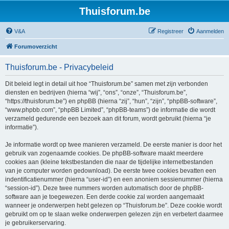
Thuisforum.be
V&A
Registreer
Aanmelden
Forumoverzicht
Thuisforum.be - Privacybeleid
Dit beleid legt in detail uit hoe “Thuisforum.be” samen met zijn verbonden
diensten en bedrijven (hierna “wij”, “ons”, “onze”, “Thuisforum.be”,
“https://thuisforum.be”) en phpBB (hierna “zij”, “hun”, “zijn”, “phpBB-software”,
“www.phpbb.com”, “phpBB Limited”, “phpBB-teams”) de informatie die wordt
verzameld gedurende een bezoek aan dit forum, wordt gebruikt (hierna “je
informatie”).
Je informatie wordt op twee manieren verzameld. De eerste manier is door het
gebruik van zogenaamde cookies. De phpBB-software maakt meerdere
cookies aan (kleine tekstbestanden die naar de tijdelijke internetbestanden
van je computer worden gedownload). De eerste twee cookies bevatten een
indentificatienummer (hierna “user-id”) en een anoniem sessienummer (hierna
“session-id”). Deze twee nummers worden automatisch door de phpBB-
software aan je toegewezen. Een derde cookie zal worden aangemaakt
wanneer je onderwerpen hebt gelezen op “Thuisforum.be”. Deze cookie wordt
gebruikt om op te slaan welke onderwerpen gelezen zijn en verbetert daarmee
je gebruikerservaring.