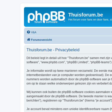
Thuisforum.be
Het forum voor fans en door fans, s
V&A
Forumoverzicht
Thuisforum.be - Privacybeleid
Dit beleid legt in detail uit hoe “Thuisforum.be” samen met zijn 
software”, “www.phpbb.com”, “phpBB Limited”, “phpBB-teams”) d
Je informatie wordt op twee manieren verzameld. De eerste ma
internetbestanden van je computer worden gedownload). De eer
nummers worden automatisch door de phpBB-software aan je t
om op te slaan welke onderwerpen gelezen zijn en verbetert d
Wij kunnen ook buiten de phpBB-software cookies aanmaken wan
aangemaakt door de phpBB-software. De tweede manier is waari
berichten”), registreren op “Thuisforum.be” (hierna “je account”
Je account bevat minstens een unieke identificeerbare naam (