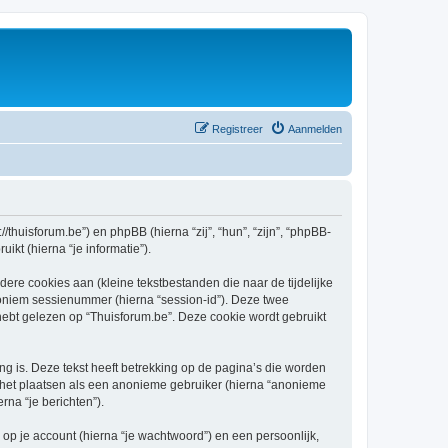
Registreer
Aanmelden
//thuisforum.be”) en phpBB (hierna “zij”, “hun”, “zijn”, “phpBB-
kt (hierna “je informatie”).
re cookies aan (kleine tekstbestanden die naar de tijdelijke
oniem sessienummer (hierna “session-id”). Deze twee
t gelezen op “Thuisforum.be”. Deze cookie wordt gebruikt
 is. Deze tekst heeft betrekking op de pagina’s die worden
e het plaatsen als een anonieme gebruiker (hierna “anonieme
rna “je berichten”).
p je account (hierna “je wachtwoord”) en een persoonlijk,