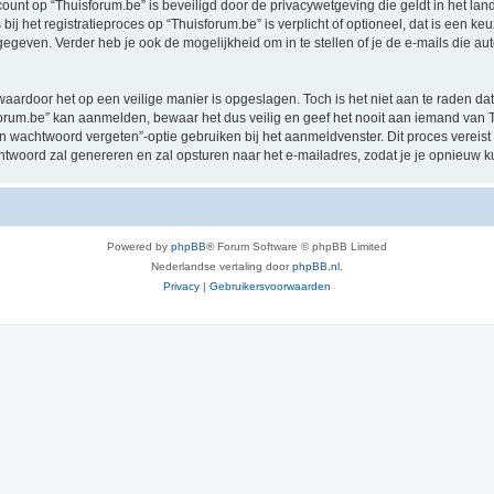
ccount op “Thuisforum.be” is beveiligd door de privacywetgeving die geldt in het land
ij het registratieproces op “Thuisforum.be” is verplicht of optioneel, dat is een keu
egeven. Verder heb je ook de mogelijkheid om in te stellen of je de e-mails die 
waardoor het op een veilige manier is opgeslagen. Toch is het niet aan te raden d
rum.be” kan aanmelden, bewaar het dus veilig en geef het nooit aan iemand van Th
jn wachtwoord vergeten”-optie gebruiken bij het aanmeldvenster. Dit proces vereist
woord zal genereren en zal opsturen naar het e-mailadres, zodat je je opnieuw 
Powered by
phpBB
® Forum Software © phpBB Limited
Nederlandse vertaling door
phpBB.nl
.
Privacy
|
Gebruikersvoorwaarden