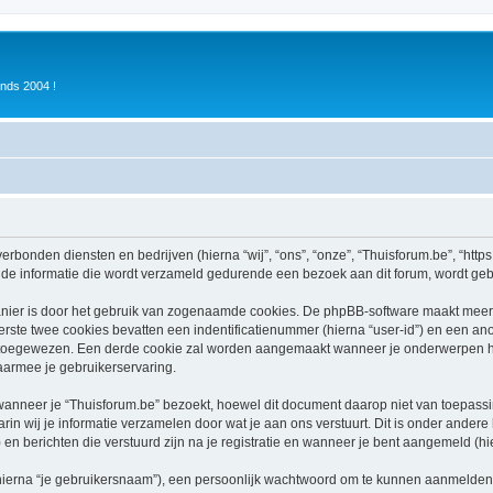
inds 2004 !
verbonden diensten en bedrijven (hierna “wij”, “ons”, “onze”, “Thuisforum.be”, “https:
e informatie die wordt verzameld gedurende een bezoek aan dit forum, wordt gebrui
nier is door het gebruik van zogenaamde cookies. De phpBB-software maakt meerde
ste twee cookies bevatten een indentificatienummer (hierna “user-id”) en een an
oegewezen. Een derde cookie zal worden aangemaakt wanneer je onderwerpen heb
aarmee je gebruikerservaring.
neer je “Thuisforum.be” bezoekt, hoewel dit document daarop niet van toepassing
n wij je informatie verzamelen door wat je aan ons verstuurt. Dit is onder ander
) en berichten die verstuurd zijn na je registratie en wanneer je bent aangemeld (hie
hierna “je gebruikersnaam”), een persoonlijk wachtwoord om te kunnen aanmelden o