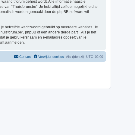
 waar dit forum gehost wordt. Alle informatie naast je
ze van “Thuisforum.be”. Je hebt altijd zelf de mogelijkheid te
automatisch worden gemaakt door de phpBB-software wil
at je hetzelfde wachtwoord gebruikt op meerdere websites. Je
uisforum.be”, phpBB of een andere derde partij. Als je het
 dat je gebruikersnaam en e-mailadres opgeeft van je
kunt aanmelden.
Contact
Verwijder cookies
Alle tijden zijn
UTC+02:00