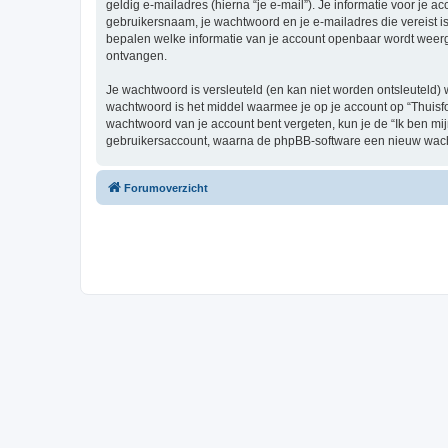
geldig e-mailadres (hierna “je e-mail”). Je informatie voor je a
gebruikersnaam, je wachtwoord en je e-mailadres die vereist is b
bepalen welke informatie van je account openbaar wordt weerg
ontvangen.
Je wachtwoord is versleuteld (en kan niet worden ontsleuteld) 
wachtwoord is het middel waarmee je op je account op “Thuisfo
wachtwoord van je account bent vergeten, kun je de “Ik ben mi
gebruikersaccount, waarna de phpBB-software een nieuw wacht
Forumoverzicht