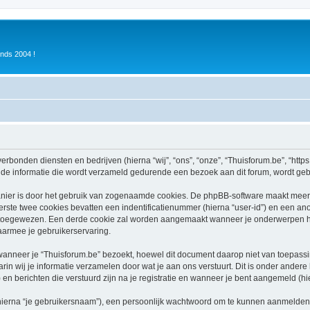
inds 2004 !
verbonden diensten en bedrijven (hierna “wij”, “ons”, “onze”, “Thuisforum.be”, “https:
e informatie die wordt verzameld gedurende een bezoek aan dit forum, wordt gebrui
nier is door het gebruik van zogenaamde cookies. De phpBB-software maakt meerde
ste twee cookies bevatten een indentificatienummer (hierna “user-id”) en een an
oegewezen. Een derde cookie zal worden aangemaakt wanneer je onderwerpen heb
aarmee je gebruikerservaring.
neer je “Thuisforum.be” bezoekt, hoewel dit document daarop niet van toepassing
n wij je informatie verzamelen door wat je aan ons verstuurt. Dit is onder ander
) en berichten die verstuurd zijn na je registratie en wanneer je bent aangemeld (hie
hierna “je gebruikersnaam”), een persoonlijk wachtwoord om te kunnen aanmelden o