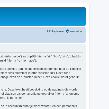
Registreer
Aanmelden
//thuisforum.be”) en phpBB (hierna “zij”, “hun”, “zijn”, “phpBB-
kt (hierna “je informatie”).
re cookies aan (kleine tekstbestanden die naar de tijdelijke
oniem sessienummer (hierna “session-id”). Deze twee
t gelezen op “Thuisforum.be”. Deze cookie wordt gebruikt
 is. Deze tekst heeft betrekking op de pagina’s die worden
e het plaatsen als een anonieme gebruiker (hierna “anonieme
rna “je berichten”).
p je account (hierna “je wachtwoord”) en een persoonlijk,