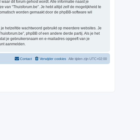
 waar dit forum gehost wordt. Alle informatie naast je
ze van “Thuisforum.be”. Je hebt altijd zelf de mogelijkheid te
automatisch worden gemaakt door de phpBB-software wil
at je hetzelfde wachtwoord gebruikt op meerdere websites. Je
uisforum.be”, phpBB of een andere derde partij. Als je het
 dat je gebruikersnaam en e-mailadres opgeeft van je
kunt aanmelden.
Contact
Verwijder cookies
Alle tijden zijn
UTC+02:00