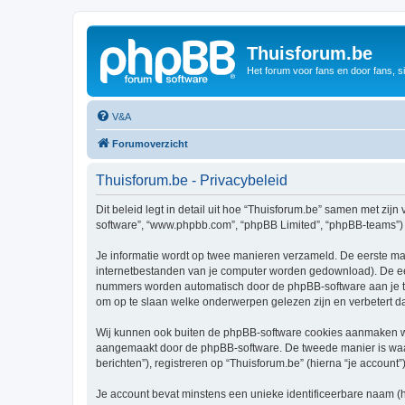
Thuisforum.be
Het forum voor fans en door fans, s
V&A
Forumoverzicht
Thuisforum.be - Privacybeleid
Dit beleid legt in detail uit hoe “Thuisforum.be” samen met zijn 
software”, “www.phpbb.com”, “phpBB Limited”, “phpBB-teams”) d
Je informatie wordt op twee manieren verzameld. De eerste ma
internetbestanden van je computer worden gedownload). De eer
nummers worden automatisch door de phpBB-software aan je t
om op te slaan welke onderwerpen gelezen zijn en verbetert d
Wij kunnen ook buiten de phpBB-software cookies aanmaken wan
aangemaakt door de phpBB-software. De tweede manier is waari
berichten”), registreren op “Thuisforum.be” (hierna “je account”
Je account bevat minstens een unieke identificeerbare naam (