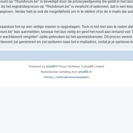
ccount op “Thuisforum.be” is beveiligd door de privacywetgeving die geldt in het land
ij het registratieproces op “Thuisforum.be” is verplicht of optioneel, dat is een keu
egeven. Verder heb je ook de mogelijkheid om in te stellen of je de e-mails die 
waardoor het op een veilige manier is opgeslagen. Toch is het niet aan te raden d
rum.be” kan aanmelden, bewaar het dus veilig en geef het nooit aan iemand van Th
jn wachtwoord vergeten”-optie gebruiken bij het aanmeldvenster. Dit proces vereist
woord zal genereren en zal opsturen naar het e-mailadres, zodat je je opnieuw 
Powered by
phpBB
® Forum Software © phpBB Limited
Nederlandse vertaling door
phpBB.nl
.
Privacy
|
Gebruikersvoorwaarden