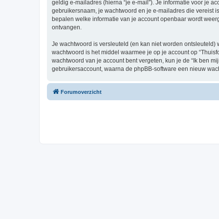
geldig e-mailadres (hierna “je e-mail”). Je informatie voor je a
gebruikersnaam, je wachtwoord en je e-mailadres die vereist is b
bepalen welke informatie van je account openbaar wordt weerg
ontvangen.
Je wachtwoord is versleuteld (en kan niet worden ontsleuteld) 
wachtwoord is het middel waarmee je op je account op “Thuisfo
wachtwoord van je account bent vergeten, kun je de “Ik ben mi
gebruikersaccount, waarna de phpBB-software een nieuw wacht
Forumoverzicht