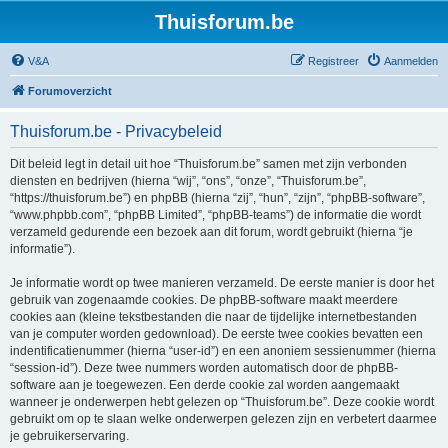
Thuisforum.be
V&A
Registreer
Aanmelden
Forumoverzicht
Thuisforum.be - Privacybeleid
Dit beleid legt in detail uit hoe “Thuisforum.be” samen met zijn verbonden
diensten en bedrijven (hierna “wij”, “ons”, “onze”, “Thuisforum.be”,
“https://thuisforum.be”) en phpBB (hierna “zij”, “hun”, “zijn”, “phpBB-software”,
“www.phpbb.com”, “phpBB Limited”, “phpBB-teams”) de informatie die wordt
verzameld gedurende een bezoek aan dit forum, wordt gebruikt (hierna “je
informatie”).
Je informatie wordt op twee manieren verzameld. De eerste manier is door het
gebruik van zogenaamde cookies. De phpBB-software maakt meerdere
cookies aan (kleine tekstbestanden die naar de tijdelijke internetbestanden
van je computer worden gedownload). De eerste twee cookies bevatten een
indentificatienummer (hierna “user-id”) en een anoniem sessienummer (hierna
“session-id”). Deze twee nummers worden automatisch door de phpBB-
software aan je toegewezen. Een derde cookie zal worden aangemaakt
wanneer je onderwerpen hebt gelezen op “Thuisforum.be”. Deze cookie wordt
gebruikt om op te slaan welke onderwerpen gelezen zijn en verbetert daarmee
je gebruikerservaring.