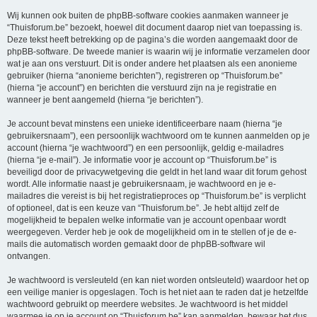
Wij kunnen ook buiten de phpBB-software cookies aanmaken wanneer je
“Thuisforum.be” bezoekt, hoewel dit document daarop niet van toepassing is.
Deze tekst heeft betrekking op de pagina’s die worden aangemaakt door de
phpBB-software. De tweede manier is waarin wij je informatie verzamelen door
wat je aan ons verstuurt. Dit is onder andere het plaatsen als een anonieme
gebruiker (hierna “anonieme berichten”), registreren op “Thuisforum.be”
(hierna “je account”) en berichten die verstuurd zijn na je registratie en
wanneer je bent aangemeld (hierna “je berichten”).
Je account bevat minstens een unieke identificeerbare naam (hierna “je
gebruikersnaam”), een persoonlijk wachtwoord om te kunnen aanmelden op je
account (hierna “je wachtwoord”) en een persoonlijk, geldig e-mailadres
(hierna “je e-mail”). Je informatie voor je account op “Thuisforum.be” is
beveiligd door de privacywetgeving die geldt in het land waar dit forum gehost
wordt. Alle informatie naast je gebruikersnaam, je wachtwoord en je e-
mailadres die vereist is bij het registratieproces op “Thuisforum.be” is verplicht
of optioneel, dat is een keuze van “Thuisforum.be”. Je hebt altijd zelf de
mogelijkheid te bepalen welke informatie van je account openbaar wordt
weergegeven. Verder heb je ook de mogelijkheid om in te stellen of je de e-
mails die automatisch worden gemaakt door de phpBB-software wil
ontvangen.
Je wachtwoord is versleuteld (en kan niet worden ontsleuteld) waardoor het op
een veilige manier is opgeslagen. Toch is het niet aan te raden dat je hetzelfde
wachtwoord gebruikt op meerdere websites. Je wachtwoord is het middel
waarmee je op je account op “Thuisforum.be” kan aanmelden, bewaar het dus