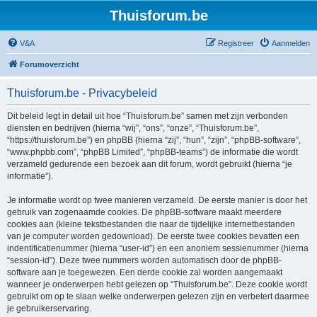
Thuisforum.be
V&A
Registreer
Aanmelden
Forumoverzicht
Thuisforum.be - Privacybeleid
Dit beleid legt in detail uit hoe “Thuisforum.be” samen met zijn verbonden
diensten en bedrijven (hierna “wij”, “ons”, “onze”, “Thuisforum.be”,
“https://thuisforum.be”) en phpBB (hierna “zij”, “hun”, “zijn”, “phpBB-software”,
“www.phpbb.com”, “phpBB Limited”, “phpBB-teams”) de informatie die wordt
verzameld gedurende een bezoek aan dit forum, wordt gebruikt (hierna “je
informatie”).
Je informatie wordt op twee manieren verzameld. De eerste manier is door het
gebruik van zogenaamde cookies. De phpBB-software maakt meerdere
cookies aan (kleine tekstbestanden die naar de tijdelijke internetbestanden
van je computer worden gedownload). De eerste twee cookies bevatten een
indentificatienummer (hierna “user-id”) en een anoniem sessienummer (hierna
“session-id”). Deze twee nummers worden automatisch door de phpBB-
software aan je toegewezen. Een derde cookie zal worden aangemaakt
wanneer je onderwerpen hebt gelezen op “Thuisforum.be”. Deze cookie wordt
gebruikt om op te slaan welke onderwerpen gelezen zijn en verbetert daarmee
je gebruikerservaring.