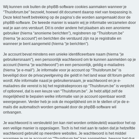
Wij kunnen ook buiten de phpBB-software cookies aanmaken wanneer je
“Thuisforum.be” bezoekt, hoewel dit document daarop niet van toepassing is.
Deze tekst heeft betrekking op de pagina’s die worden aangemaakt door de
phpBB-software. De tweede manier is waarin wij je informatie verzamelen door
wat je aan ons verstuurt. Dit is onder andere het plaatsen als een anonieme
gebruiker (hierna “anonieme berichten”), registreren op “Thuisforum.be”
(hierna “je account”) en berichten die verstuurd zijn na je registratie en
wanneer je bent aangemeld (hierna “je berichten”).
Je account bevat minstens een unieke identificeerbare naam (hierna “je
gebruikersnaam”), een persoonlijk wachtwoord om te kunnen aanmelden op je
account (hierna “je wachtwoord”) en een persoonlijk, geldig e-mailadres
(hierna “je e-mail”). Je informatie voor je account op “Thuisforum.be” is
beveiligd door de privacywetgeving die geldt in het land waar dit forum gehost
wordt. Alle informatie naast je gebruikersnaam, je wachtwoord en je e-
mailadres die vereist is bij het registratieproces op “Thuisforum.be” is verplicht
of optioneel, dat is een keuze van “Thuisforum.be”. Je hebt altijd zelf de
mogelijkheid te bepalen welke informatie van je account openbaar wordt
weergegeven. Verder heb je ook de mogelijkheid om in te stellen of je de e-
mails die automatisch worden gemaakt door de phpBB-software wil
ontvangen.
Je wachtwoord is versleuteld (en kan niet worden ontsleuteld) waardoor het op
een veilige manier is opgeslagen. Toch is het niet aan te raden dat je hetzelfde
wachtwoord gebruikt op meerdere websites. Je wachtwoord is het middel
waarmee je op je account op “Thuisforum.be” kan aanmelden, bewaar het dus