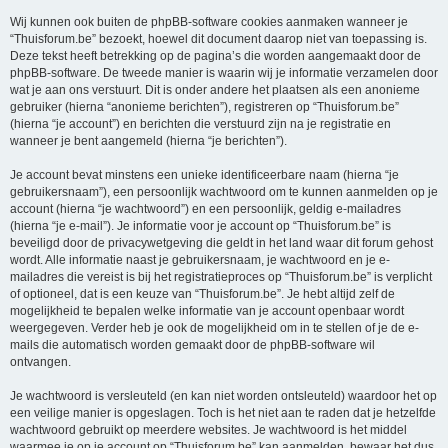
Wij kunnen ook buiten de phpBB-software cookies aanmaken wanneer je
“Thuisforum.be” bezoekt, hoewel dit document daarop niet van toepassing is.
Deze tekst heeft betrekking op de pagina’s die worden aangemaakt door de
phpBB-software. De tweede manier is waarin wij je informatie verzamelen door
wat je aan ons verstuurt. Dit is onder andere het plaatsen als een anonieme
gebruiker (hierna “anonieme berichten”), registreren op “Thuisforum.be”
(hierna “je account”) en berichten die verstuurd zijn na je registratie en
wanneer je bent aangemeld (hierna “je berichten”).
Je account bevat minstens een unieke identificeerbare naam (hierna “je
gebruikersnaam”), een persoonlijk wachtwoord om te kunnen aanmelden op je
account (hierna “je wachtwoord”) en een persoonlijk, geldig e-mailadres
(hierna “je e-mail”). Je informatie voor je account op “Thuisforum.be” is
beveiligd door de privacywetgeving die geldt in het land waar dit forum gehost
wordt. Alle informatie naast je gebruikersnaam, je wachtwoord en je e-
mailadres die vereist is bij het registratieproces op “Thuisforum.be” is verplicht
of optioneel, dat is een keuze van “Thuisforum.be”. Je hebt altijd zelf de
mogelijkheid te bepalen welke informatie van je account openbaar wordt
weergegeven. Verder heb je ook de mogelijkheid om in te stellen of je de e-
mails die automatisch worden gemaakt door de phpBB-software wil
ontvangen.
Je wachtwoord is versleuteld (en kan niet worden ontsleuteld) waardoor het op
een veilige manier is opgeslagen. Toch is het niet aan te raden dat je hetzelfde
wachtwoord gebruikt op meerdere websites. Je wachtwoord is het middel
waarmee je op je account op “Thuisforum.be” kan aanmelden, bewaar het dus