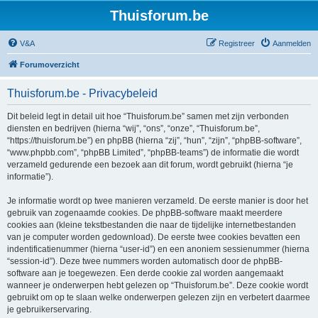
Thuisforum.be
V&A
Registreer
Aanmelden
Forumoverzicht
Thuisforum.be - Privacybeleid
Dit beleid legt in detail uit hoe “Thuisforum.be” samen met zijn verbonden
diensten en bedrijven (hierna “wij”, “ons”, “onze”, “Thuisforum.be”,
“https://thuisforum.be”) en phpBB (hierna “zij”, “hun”, “zijn”, “phpBB-software”,
“www.phpbb.com”, “phpBB Limited”, “phpBB-teams”) de informatie die wordt
verzameld gedurende een bezoek aan dit forum, wordt gebruikt (hierna “je
informatie”).
Je informatie wordt op twee manieren verzameld. De eerste manier is door het
gebruik van zogenaamde cookies. De phpBB-software maakt meerdere
cookies aan (kleine tekstbestanden die naar de tijdelijke internetbestanden
van je computer worden gedownload). De eerste twee cookies bevatten een
indentificatienummer (hierna “user-id”) en een anoniem sessienummer (hierna
“session-id”). Deze twee nummers worden automatisch door de phpBB-
software aan je toegewezen. Een derde cookie zal worden aangemaakt
wanneer je onderwerpen hebt gelezen op “Thuisforum.be”. Deze cookie wordt
gebruikt om op te slaan welke onderwerpen gelezen zijn en verbetert daarmee
je gebruikerservaring.