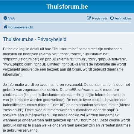
Thuisforum.be
V&A
Registreer
Aanmelden
Forumoverzicht
Thuisforum.be - Privacybeleid
Dit beleid legt in detail uit hoe “Thuisforum.be” samen met zijn verbonden
diensten en bedrijven (hierna “wij”, “ons”, “onze”, “Thuisforum.be”,
“https://thuisforum.be”) en phpBB (hierna “zij”, “hun”, “zijn”, “phpBB-software”,
“www.phpbb.com”, “phpBB Limited”, “phpBB-teams”) de informatie die wordt
verzameld gedurende een bezoek aan dit forum, wordt gebruikt (hierna “je
informatie”).
Je informatie wordt op twee manieren verzameld. De eerste manier is door het
gebruik van zogenaamde cookies. De phpBB-software maakt meerdere
cookies aan (kleine tekstbestanden die naar de tijdelijke internetbestanden
van je computer worden gedownload). De eerste twee cookies bevatten een
indentificatienummer (hierna “user-id”) en een anoniem sessienummer (hierna
“session-id”). Deze twee nummers worden automatisch door de phpBB-
software aan je toegewezen. Een derde cookie zal worden aangemaakt
wanneer je onderwerpen hebt gelezen op “Thuisforum.be”. Deze cookie wordt
gebruikt om op te slaan welke onderwerpen gelezen zijn en verbetert daarmee
je gebruikerservaring.