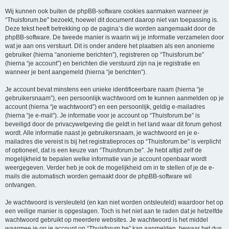
Wij kunnen ook buiten de phpBB-software cookies aanmaken wanneer je
“Thuisforum.be” bezoekt, hoewel dit document daarop niet van toepassing is.
Deze tekst heeft betrekking op de pagina’s die worden aangemaakt door de
phpBB-software. De tweede manier is waarin wij je informatie verzamelen door
wat je aan ons verstuurt. Dit is onder andere het plaatsen als een anonieme
gebruiker (hierna “anonieme berichten”), registreren op “Thuisforum.be”
(hierna “je account”) en berichten die verstuurd zijn na je registratie en
wanneer je bent aangemeld (hierna “je berichten”).
Je account bevat minstens een unieke identificeerbare naam (hierna “je
gebruikersnaam”), een persoonlijk wachtwoord om te kunnen aanmelden op je
account (hierna “je wachtwoord”) en een persoonlijk, geldig e-mailadres
(hierna “je e-mail”). Je informatie voor je account op “Thuisforum.be” is
beveiligd door de privacywetgeving die geldt in het land waar dit forum gehost
wordt. Alle informatie naast je gebruikersnaam, je wachtwoord en je e-
mailadres die vereist is bij het registratieproces op “Thuisforum.be” is verplicht
of optioneel, dat is een keuze van “Thuisforum.be”. Je hebt altijd zelf de
mogelijkheid te bepalen welke informatie van je account openbaar wordt
weergegeven. Verder heb je ook de mogelijkheid om in te stellen of je de e-
mails die automatisch worden gemaakt door de phpBB-software wil
ontvangen.
Je wachtwoord is versleuteld (en kan niet worden ontsleuteld) waardoor het op
een veilige manier is opgeslagen. Toch is het niet aan te raden dat je hetzelfde
wachtwoord gebruikt op meerdere websites. Je wachtwoord is het middel
waarmee je op je account op “Thuisforum.be” kan aanmelden, bewaar het dus