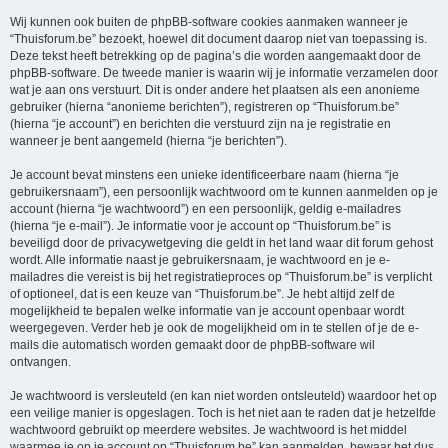
Wij kunnen ook buiten de phpBB-software cookies aanmaken wanneer je
“Thuisforum.be” bezoekt, hoewel dit document daarop niet van toepassing is.
Deze tekst heeft betrekking op de pagina’s die worden aangemaakt door de
phpBB-software. De tweede manier is waarin wij je informatie verzamelen door
wat je aan ons verstuurt. Dit is onder andere het plaatsen als een anonieme
gebruiker (hierna “anonieme berichten”), registreren op “Thuisforum.be”
(hierna “je account”) en berichten die verstuurd zijn na je registratie en
wanneer je bent aangemeld (hierna “je berichten”).
Je account bevat minstens een unieke identificeerbare naam (hierna “je
gebruikersnaam”), een persoonlijk wachtwoord om te kunnen aanmelden op je
account (hierna “je wachtwoord”) en een persoonlijk, geldig e-mailadres
(hierna “je e-mail”). Je informatie voor je account op “Thuisforum.be” is
beveiligd door de privacywetgeving die geldt in het land waar dit forum gehost
wordt. Alle informatie naast je gebruikersnaam, je wachtwoord en je e-
mailadres die vereist is bij het registratieproces op “Thuisforum.be” is verplicht
of optioneel, dat is een keuze van “Thuisforum.be”. Je hebt altijd zelf de
mogelijkheid te bepalen welke informatie van je account openbaar wordt
weergegeven. Verder heb je ook de mogelijkheid om in te stellen of je de e-
mails die automatisch worden gemaakt door de phpBB-software wil
ontvangen.
Je wachtwoord is versleuteld (en kan niet worden ontsleuteld) waardoor het op
een veilige manier is opgeslagen. Toch is het niet aan te raden dat je hetzelfde
wachtwoord gebruikt op meerdere websites. Je wachtwoord is het middel
waarmee je op je account op “Thuisforum.be” kan aanmelden, bewaar het dus