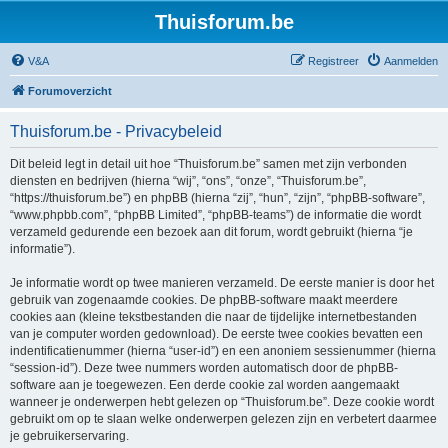
Thuisforum.be
V&A
Registreer
Aanmelden
Forumoverzicht
Thuisforum.be - Privacybeleid
Dit beleid legt in detail uit hoe “Thuisforum.be” samen met zijn verbonden
diensten en bedrijven (hierna “wij”, “ons”, “onze”, “Thuisforum.be”,
“https://thuisforum.be”) en phpBB (hierna “zij”, “hun”, “zijn”, “phpBB-software”,
“www.phpbb.com”, “phpBB Limited”, “phpBB-teams”) de informatie die wordt
verzameld gedurende een bezoek aan dit forum, wordt gebruikt (hierna “je
informatie”).
Je informatie wordt op twee manieren verzameld. De eerste manier is door het
gebruik van zogenaamde cookies. De phpBB-software maakt meerdere
cookies aan (kleine tekstbestanden die naar de tijdelijke internetbestanden
van je computer worden gedownload). De eerste twee cookies bevatten een
indentificatienummer (hierna “user-id”) en een anoniem sessienummer (hierna
“session-id”). Deze twee nummers worden automatisch door de phpBB-
software aan je toegewezen. Een derde cookie zal worden aangemaakt
wanneer je onderwerpen hebt gelezen op “Thuisforum.be”. Deze cookie wordt
gebruikt om op te slaan welke onderwerpen gelezen zijn en verbetert daarmee
je gebruikerservaring.