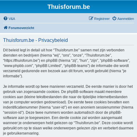
Thuisforum.be
V&A
Registreer
Aanmelden
Forumoverzicht
Thuisforum.be - Privacybeleid
Dit beleid legt in detail uit hoe “Thuisforum.be” samen met zijn verbonden
diensten en bedrijven (hierna “wij”, “ons”, “onze”, “Thuisforum.be”,
“https://thuisforum.be”) en phpBB (hierna “zij”, “hun”, “zijn”, “phpBB-software”,
“www.phpbb.com”, “phpBB Limited”, “phpBB-teams”) de informatie die wordt
verzameld gedurende een bezoek aan dit forum, wordt gebruikt (hierna “je
informatie”).
Je informatie wordt op twee manieren verzameld. De eerste manier is door het
gebruik van zogenaamde cookies. De phpBB-software maakt meerdere
cookies aan (kleine tekstbestanden die naar de tijdelijke internetbestanden
van je computer worden gedownload). De eerste twee cookies bevatten een
indentificatienummer (hierna “user-id”) en een anoniem sessienummer (hierna
“session-id”). Deze twee nummers worden automatisch door de phpBB-
software aan je toegewezen. Een derde cookie zal worden aangemaakt
wanneer je onderwerpen hebt gelezen op “Thuisforum.be”. Deze cookie wordt
gebruikt om op te slaan welke onderwerpen gelezen zijn en verbetert daarmee
je gebruikerservaring.