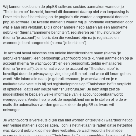
Wij kunnen ook buiten de phpBB-software cookies aanmaken wanneer je
“Thuisforum.be” bezoekt, hoewel dit document daarop niet van toepassing is.
Deze tekst heeft betrekking op de pagina’s die worden aangemaakt door de
phpBB-software. De tweede manier is waarin wij je informatie verzamelen door
wat je aan ons verstuurt. Dit is onder andere het plaatsen als een anonieme
gebruiker (hierna “anonieme berichten”), registreren op “Thuisforum.be”
(hierna “je account”) en berichten die verstuurd zijn na je registratie en
wanneer je bent aangemeld (hierna “je berichten”).
Je account bevat minstens een unieke identificeerbare naam (hierna “je
gebruikersnaam”), een persoonlijk wachtwoord om te kunnen aanmelden op je
account (hierna “je wachtwoord”) en een persoonlijk, geldig e-mailadres
(hierna “je e-mail”). Je informatie voor je account op “Thuisforum.be” is
beveiligd door de privacywetgeving die geldt in het land waar dit forum gehost
wordt. Alle informatie naast je gebruikersnaam, je wachtwoord en je e-
mailadres die vereist is bij het registratieproces op “Thuisforum.be” is verplicht
of optioneel, dat is een keuze van “Thuisforum.be”. Je hebt altijd zelf de
mogelijkheid te bepalen welke informatie van je account openbaar wordt
weergegeven. Verder heb je ook de mogelijkheid om in te stellen of je de e-
mails die automatisch worden gemaakt door de phpBB-software wil
ontvangen.
Je wachtwoord is versleuteld (en kan niet worden ontsleuteld) waardoor het op
een veilige manier is opgeslagen. Toch is het niet aan te raden dat je hetzelfde
wachtwoord gebruikt op meerdere websites. Je wachtwoord is het middel
waarmee je op je account op “Thuisforum.be” kan aanmelden, bewaar het dus