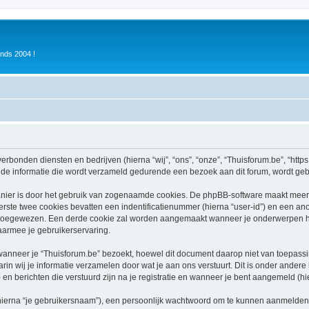
inds 2004 !
verbonden diensten en bedrijven (hierna “wij”, “ons”, “onze”, “Thuisforum.be”, “https:
e informatie die wordt verzameld gedurende een bezoek aan dit forum, wordt gebrui
nier is door het gebruik van zogenaamde cookies. De phpBB-software maakt meerde
ste twee cookies bevatten een indentificatienummer (hierna “user-id”) en een an
oegewezen. Een derde cookie zal worden aangemaakt wanneer je onderwerpen heb
aarmee je gebruikerservaring.
neer je “Thuisforum.be” bezoekt, hoewel dit document daarop niet van toepassing
n wij je informatie verzamelen door wat je aan ons verstuurt. Dit is onder ander
) en berichten die verstuurd zijn na je registratie en wanneer je bent aangemeld (hie
hierna “je gebruikersnaam”), een persoonlijk wachtwoord om te kunnen aanmelden o