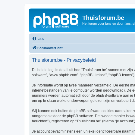
Thuisforum.be
Het forum voor fans en door fans, s
V&A
Forumoverzicht
Thuisforum.be - Privacybeleid
Dit beleid legt in detail uit hoe “Thuisforum.be” samen met zijn 
software”, “www.phpbb.com”, “phpBB Limited”, “phpBB-teams”) d
Je informatie wordt op twee manieren verzameld. De eerste ma
internetbestanden van je computer worden gedownload). De eer
nummers worden automatisch door de phpBB-software aan je t
om op te slaan welke onderwerpen gelezen zijn en verbetert d
Wij kunnen ook buiten de phpBB-software cookies aanmaken wan
aangemaakt door de phpBB-software. De tweede manier is waari
berichten”), registreren op “Thuisforum.be” (hierna “je account”
Je account bevat minstens een unieke identificeerbare naam (