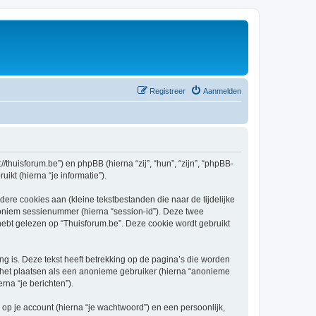
Registreer
Aanmelden
//thuisforum.be”) en phpBB (hierna “zij”, “hun”, “zijn”, “phpBB-
kt (hierna “je informatie”).
re cookies aan (kleine tekstbestanden die naar de tijdelijke
oniem sessienummer (hierna “session-id”). Deze twee
t gelezen op “Thuisforum.be”. Deze cookie wordt gebruikt
 is. Deze tekst heeft betrekking op de pagina’s die worden
e het plaatsen als een anonieme gebruiker (hierna “anonieme
rna “je berichten”).
p je account (hierna “je wachtwoord”) en een persoonlijk,