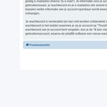
geldig e-mailadres (hierna “je e-mail”). Je informatie voor je a
gebruikersnaam, je wachtwoord en je e-mailadres die vereist is b
bepalen welke informatie van je account openbaar wordt weerg
ontvangen.
Je wachtwoord is versleuteld (en kan niet worden ontsleuteld) 
wachtwoord is het middel waarmee je op je account op “Thuisfo
wachtwoord van je account bent vergeten, kun je de “Ik ben mi
gebruikersaccount, waarna de phpBB-software een nieuw wacht
Forumoverzicht