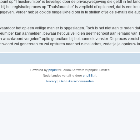
ccount op “Thuisforum.be” is beveiligd door de privacywetgeving die geldt in het land
ij het registratieproces op “Thuisforum.be” is verplicht of optioneel, dat is een keu
egeven. Verder heb je ook de mogelijkheid om in te stellen of je de e-mails die 
waardoor het op een veilige manier is opgeslagen. Toch is het niet aan te raden d
rum.be” kan aanmelden, bewaar het dus veilig en geef het nooit aan iemand van Th
jn wachtwoord vergeten”-optie gebruiken bij het aanmeldvenster. Dit proces vereist
woord zal genereren en zal opsturen naar het e-mailadres, zodat je je opnieuw 
Powered by
phpBB
® Forum Software © phpBB Limited
Nederlandse vertaling door
phpBB.nl
.
Privacy
|
Gebruikersvoorwaarden