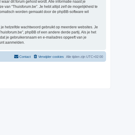
 waar dit forum gehost wordt. Alle informatie naast je
ze van “Thuisforum.be”. Je hebt altijd zelf de mogelijkheid te
automatisch worden gemaakt door de phpBB-software wil
at je hetzelfde wachtwoord gebruikt op meerdere websites. Je
uisforum.be”, phpBB of een andere derde partij. Als je het
 dat je gebruikersnaam en e-mailadres opgeeft van je
kunt aanmelden.
Contact
Verwijder cookies
Alle tijden zijn
UTC+02:00