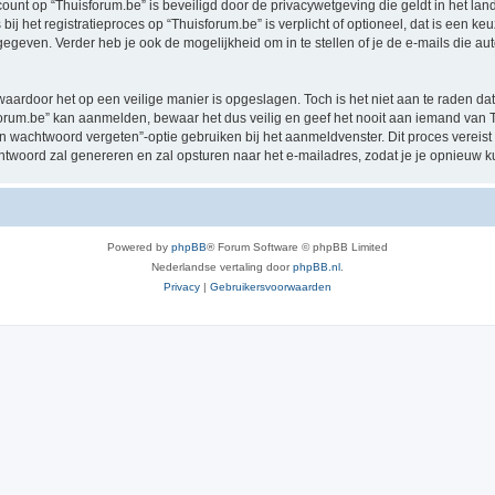
ccount op “Thuisforum.be” is beveiligd door de privacywetgeving die geldt in het land
ij het registratieproces op “Thuisforum.be” is verplicht of optioneel, dat is een keu
egeven. Verder heb je ook de mogelijkheid om in te stellen of je de e-mails die 
waardoor het op een veilige manier is opgeslagen. Toch is het niet aan te raden d
rum.be” kan aanmelden, bewaar het dus veilig en geef het nooit aan iemand van Th
jn wachtwoord vergeten”-optie gebruiken bij het aanmeldvenster. Dit proces vereist
woord zal genereren en zal opsturen naar het e-mailadres, zodat je je opnieuw 
Powered by
phpBB
® Forum Software © phpBB Limited
Nederlandse vertaling door
phpBB.nl
.
Privacy
|
Gebruikersvoorwaarden