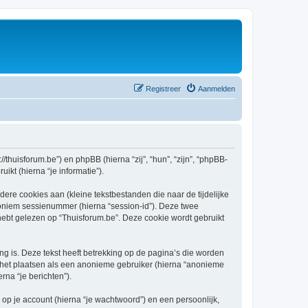
Registreer
Aanmelden
//thuisforum.be”) en phpBB (hierna “zij”, “hun”, “zijn”, “phpBB-
kt (hierna “je informatie”).
re cookies aan (kleine tekstbestanden die naar de tijdelijke
oniem sessienummer (hierna “session-id”). Deze twee
t gelezen op “Thuisforum.be”. Deze cookie wordt gebruikt
 is. Deze tekst heeft betrekking op de pagina’s die worden
e het plaatsen als een anonieme gebruiker (hierna “anonieme
rna “je berichten”).
p je account (hierna “je wachtwoord”) en een persoonlijk,