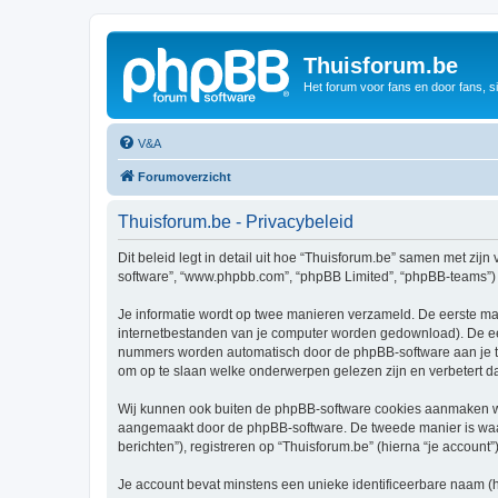
Thuisforum.be
Het forum voor fans en door fans, s
V&A
Forumoverzicht
Thuisforum.be - Privacybeleid
Dit beleid legt in detail uit hoe “Thuisforum.be” samen met zijn 
software”, “www.phpbb.com”, “phpBB Limited”, “phpBB-teams”) d
Je informatie wordt op twee manieren verzameld. De eerste ma
internetbestanden van je computer worden gedownload). De eer
nummers worden automatisch door de phpBB-software aan je t
om op te slaan welke onderwerpen gelezen zijn en verbetert d
Wij kunnen ook buiten de phpBB-software cookies aanmaken wan
aangemaakt door de phpBB-software. De tweede manier is waari
berichten”), registreren op “Thuisforum.be” (hierna “je account”
Je account bevat minstens een unieke identificeerbare naam (