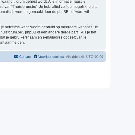
 waar dit forum gehost wordt. Alle informatie naast je
ze van “Thuisforum.be”. Je hebt altijd zelf de mogelijkheid te
automatisch worden gemaakt door de phpBB-software wil
at je hetzelfde wachtwoord gebruikt op meerdere websites. Je
uisforum.be”, phpBB of een andere derde partij. Als je het
 dat je gebruikersnaam en e-mailadres opgeeft van je
kunt aanmelden.
Contact
Verwijder cookies
Alle tijden zijn
UTC+02:00