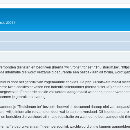
inds 2004 !
verbonden diensten en bedrijven (hierna “wij”, “ons”, “onze”, “Thuisforum.be”, “https:
e informatie die wordt verzameld gedurende een bezoek aan dit forum, wordt gebrui
nier is door het gebruik van zogenaamde cookies. De phpBB-software maakt meerde
ste twee cookies bevatten een indentificatienummer (hierna “user-id”) en een an
oegewezen. Een derde cookie zal worden aangemaakt wanneer je onderwerpen heb
aarmee je gebruikerservaring.
neer je “Thuisforum.be” bezoekt, hoewel dit document daarop niet van toepassing
n wij je informatie verzamelen door wat je aan ons verstuurt. Dit is onder ander
) en berichten die verstuurd zijn na je registratie en wanneer je bent aangemeld (hie
hierna “je gebruikersnaam”), een persoonlijk wachtwoord om te kunnen aanmelden o