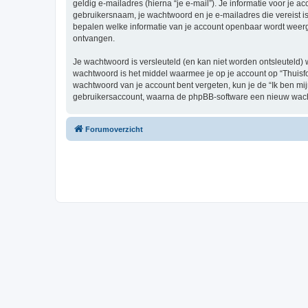
geldig e-mailadres (hierna “je e-mail”). Je informatie voor je a
gebruikersnaam, je wachtwoord en je e-mailadres die vereist is b
bepalen welke informatie van je account openbaar wordt weerg
ontvangen.
Je wachtwoord is versleuteld (en kan niet worden ontsleuteld) 
wachtwoord is het middel waarmee je op je account op “Thuisfo
wachtwoord van je account bent vergeten, kun je de “Ik ben mi
gebruikersaccount, waarna de phpBB-software een nieuw wacht
Forumoverzicht