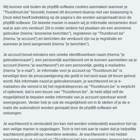
Wij kunnen ook buiten de phpBB-software cookies aanmaken wanneer je
“Thuisforum.be” bezoekt, hoewel dit document daarop niet van toepassing is.
Deze tekst heeft betrekking op de pagina’s die worden aangemaakt door de
phpBB-software. De tweede manier is waarin wij je informatie verzamelen door
wat je aan ons verstuurt. Dit is onder andere het plaatsen als een anonieme
gebruiker (hierna “anonieme berichten”), registreren op “Thuisforum.be”
(hierna “je account”) en berichten die verstuurd zijn na je registratie en
wanneer je bent aangemeld (hierna “je berichten”).
Je account bevat minstens een unieke identificeerbare naam (hierna “je
gebruikersnaam”), een persoonlijk wachtwoord om te kunnen aanmelden op je
account (hierna “je wachtwoord”) en een persoonlijk, geldig e-mailadres
(hierna “je e-mail”). Je informatie voor je account op “Thuisforum.be” is
beveiligd door de privacywetgeving die geldt in het land waar dit forum gehost
wordt. Alle informatie naast je gebruikersnaam, je wachtwoord en je e-
mailadres die vereist is bij het registratieproces op “Thuisforum.be” is verplicht
of optioneel, dat is een keuze van “Thuisforum.be”. Je hebt altijd zelf de
mogelijkheid te bepalen welke informatie van je account openbaar wordt
weergegeven. Verder heb je ook de mogelijkheid om in te stellen of je de e-
mails die automatisch worden gemaakt door de phpBB-software wil
ontvangen.
Je wachtwoord is versleuteld (en kan niet worden ontsleuteld) waardoor het op
een veilige manier is opgeslagen. Toch is het niet aan te raden dat je hetzelfde
wachtwoord gebruikt op meerdere websites. Je wachtwoord is het middel
waarmee je op je account op “Thuisforum.be” kan aanmelden, bewaar het dus