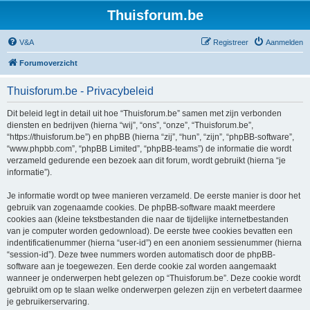
Thuisforum.be
V&A
Registreer
Aanmelden
Forumoverzicht
Thuisforum.be - Privacybeleid
Dit beleid legt in detail uit hoe “Thuisforum.be” samen met zijn verbonden
diensten en bedrijven (hierna “wij”, “ons”, “onze”, “Thuisforum.be”,
“https://thuisforum.be”) en phpBB (hierna “zij”, “hun”, “zijn”, “phpBB-software”,
“www.phpbb.com”, “phpBB Limited”, “phpBB-teams”) de informatie die wordt
verzameld gedurende een bezoek aan dit forum, wordt gebruikt (hierna “je
informatie”).
Je informatie wordt op twee manieren verzameld. De eerste manier is door het
gebruik van zogenaamde cookies. De phpBB-software maakt meerdere
cookies aan (kleine tekstbestanden die naar de tijdelijke internetbestanden
van je computer worden gedownload). De eerste twee cookies bevatten een
indentificatienummer (hierna “user-id”) en een anoniem sessienummer (hierna
“session-id”). Deze twee nummers worden automatisch door de phpBB-
software aan je toegewezen. Een derde cookie zal worden aangemaakt
wanneer je onderwerpen hebt gelezen op “Thuisforum.be”. Deze cookie wordt
gebruikt om op te slaan welke onderwerpen gelezen zijn en verbetert daarmee
je gebruikerservaring.