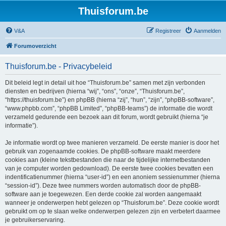
Thuisforum.be
V&A
Registreer
Aanmelden
Forumoverzicht
Thuisforum.be - Privacybeleid
Dit beleid legt in detail uit hoe “Thuisforum.be” samen met zijn verbonden
diensten en bedrijven (hierna “wij”, “ons”, “onze”, “Thuisforum.be”,
“https://thuisforum.be”) en phpBB (hierna “zij”, “hun”, “zijn”, “phpBB-software”,
“www.phpbb.com”, “phpBB Limited”, “phpBB-teams”) de informatie die wordt
verzameld gedurende een bezoek aan dit forum, wordt gebruikt (hierna “je
informatie”).
Je informatie wordt op twee manieren verzameld. De eerste manier is door het
gebruik van zogenaamde cookies. De phpBB-software maakt meerdere
cookies aan (kleine tekstbestanden die naar de tijdelijke internetbestanden
van je computer worden gedownload). De eerste twee cookies bevatten een
indentificatienummer (hierna “user-id”) en een anoniem sessienummer (hierna
“session-id”). Deze twee nummers worden automatisch door de phpBB-
software aan je toegewezen. Een derde cookie zal worden aangemaakt
wanneer je onderwerpen hebt gelezen op “Thuisforum.be”. Deze cookie wordt
gebruikt om op te slaan welke onderwerpen gelezen zijn en verbetert daarmee
je gebruikerservaring.