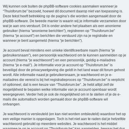
Wij kunnen ook buiten de phpBB-software cookies aanmaken wanneer je
“Thuisforum.be” bezoekt, hoewel dit document daarop niet van toepassing is.
Deze tekst heeft betrekking op de pagina’s die worden aangemaakt door de
phpBB-software. De tweede manier is waarin wij je informatie verzamelen door
wat je aan ons verstuurt. Dit is onder andere het plaatsen als een anonieme
gebruiker (hierna “anonieme berichten”), registreren op “Thuisforum.be”
(hierna “je account”) en berichten die verstuurd zijn na je registratie en
wanneer je bent aangemeld (hierna “je berichten”).
Je account bevat minstens een unieke identificeerbare naam (hierna “je
gebruikersnaam”), een persoonlijk wachtwoord om te kunnen aanmelden op je
account (hierna “je wachtwoord”) en een persoonlijk, geldig e-mailadres
(hierna “je e-mail”). Je informatie voor je account op “Thuisforum.be” is
beveiligd door de privacywetgeving die geldt in het land waar dit forum gehost
wordt. Alle informatie naast je gebruikersnaam, je wachtwoord en je e-
mailadres die vereist is bij het registratieproces op “Thuisforum.be” is verplicht
of optioneel, dat is een keuze van “Thuisforum.be”. Je hebt altijd zelf de
mogelijkheid te bepalen welke informatie van je account openbaar wordt
weergegeven. Verder heb je ook de mogelijkheid om in te stellen of je de e-
mails die automatisch worden gemaakt door de phpBB-software wil
ontvangen.
Je wachtwoord is versleuteld (en kan niet worden ontsleuteld) waardoor het op
een veilige manier is opgeslagen. Toch is het niet aan te raden dat je hetzelfde
wachtwoord gebruikt op meerdere websites. Je wachtwoord is het middel
waarmee je op je account op “Thuisforum.be” kan aanmelden, bewaar het dus