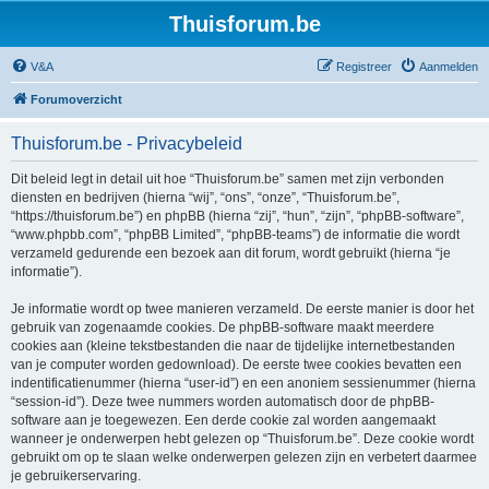
Thuisforum.be
V&A
Registreer
Aanmelden
Forumoverzicht
Thuisforum.be - Privacybeleid
Dit beleid legt in detail uit hoe “Thuisforum.be” samen met zijn verbonden
diensten en bedrijven (hierna “wij”, “ons”, “onze”, “Thuisforum.be”,
“https://thuisforum.be”) en phpBB (hierna “zij”, “hun”, “zijn”, “phpBB-software”,
“www.phpbb.com”, “phpBB Limited”, “phpBB-teams”) de informatie die wordt
verzameld gedurende een bezoek aan dit forum, wordt gebruikt (hierna “je
informatie”).
Je informatie wordt op twee manieren verzameld. De eerste manier is door het
gebruik van zogenaamde cookies. De phpBB-software maakt meerdere
cookies aan (kleine tekstbestanden die naar de tijdelijke internetbestanden
van je computer worden gedownload). De eerste twee cookies bevatten een
indentificatienummer (hierna “user-id”) en een anoniem sessienummer (hierna
“session-id”). Deze twee nummers worden automatisch door de phpBB-
software aan je toegewezen. Een derde cookie zal worden aangemaakt
wanneer je onderwerpen hebt gelezen op “Thuisforum.be”. Deze cookie wordt
gebruikt om op te slaan welke onderwerpen gelezen zijn en verbetert daarmee
je gebruikerservaring.