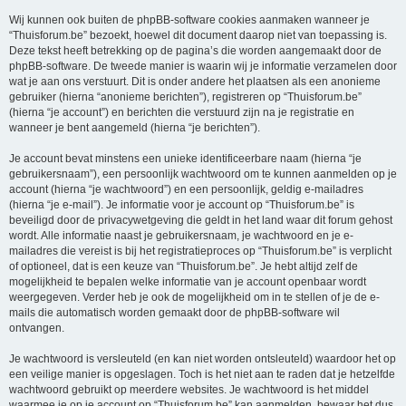
Wij kunnen ook buiten de phpBB-software cookies aanmaken wanneer je
“Thuisforum.be” bezoekt, hoewel dit document daarop niet van toepassing is.
Deze tekst heeft betrekking op de pagina’s die worden aangemaakt door de
phpBB-software. De tweede manier is waarin wij je informatie verzamelen door
wat je aan ons verstuurt. Dit is onder andere het plaatsen als een anonieme
gebruiker (hierna “anonieme berichten”), registreren op “Thuisforum.be”
(hierna “je account”) en berichten die verstuurd zijn na je registratie en
wanneer je bent aangemeld (hierna “je berichten”).
Je account bevat minstens een unieke identificeerbare naam (hierna “je
gebruikersnaam”), een persoonlijk wachtwoord om te kunnen aanmelden op je
account (hierna “je wachtwoord”) en een persoonlijk, geldig e-mailadres
(hierna “je e-mail”). Je informatie voor je account op “Thuisforum.be” is
beveiligd door de privacywetgeving die geldt in het land waar dit forum gehost
wordt. Alle informatie naast je gebruikersnaam, je wachtwoord en je e-
mailadres die vereist is bij het registratieproces op “Thuisforum.be” is verplicht
of optioneel, dat is een keuze van “Thuisforum.be”. Je hebt altijd zelf de
mogelijkheid te bepalen welke informatie van je account openbaar wordt
weergegeven. Verder heb je ook de mogelijkheid om in te stellen of je de e-
mails die automatisch worden gemaakt door de phpBB-software wil
ontvangen.
Je wachtwoord is versleuteld (en kan niet worden ontsleuteld) waardoor het op
een veilige manier is opgeslagen. Toch is het niet aan te raden dat je hetzelfde
wachtwoord gebruikt op meerdere websites. Je wachtwoord is het middel
waarmee je op je account op “Thuisforum.be” kan aanmelden, bewaar het dus