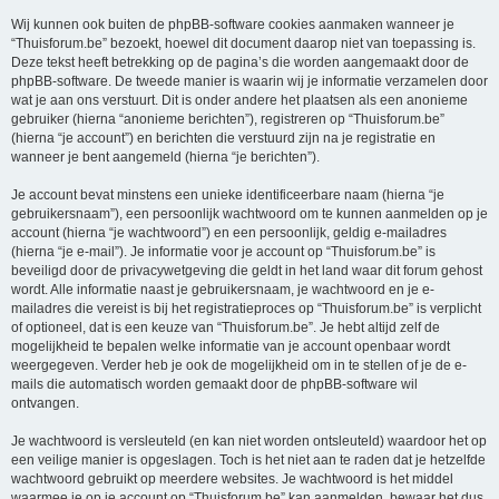
Wij kunnen ook buiten de phpBB-software cookies aanmaken wanneer je
“Thuisforum.be” bezoekt, hoewel dit document daarop niet van toepassing is.
Deze tekst heeft betrekking op de pagina’s die worden aangemaakt door de
phpBB-software. De tweede manier is waarin wij je informatie verzamelen door
wat je aan ons verstuurt. Dit is onder andere het plaatsen als een anonieme
gebruiker (hierna “anonieme berichten”), registreren op “Thuisforum.be”
(hierna “je account”) en berichten die verstuurd zijn na je registratie en
wanneer je bent aangemeld (hierna “je berichten”).
Je account bevat minstens een unieke identificeerbare naam (hierna “je
gebruikersnaam”), een persoonlijk wachtwoord om te kunnen aanmelden op je
account (hierna “je wachtwoord”) en een persoonlijk, geldig e-mailadres
(hierna “je e-mail”). Je informatie voor je account op “Thuisforum.be” is
beveiligd door de privacywetgeving die geldt in het land waar dit forum gehost
wordt. Alle informatie naast je gebruikersnaam, je wachtwoord en je e-
mailadres die vereist is bij het registratieproces op “Thuisforum.be” is verplicht
of optioneel, dat is een keuze van “Thuisforum.be”. Je hebt altijd zelf de
mogelijkheid te bepalen welke informatie van je account openbaar wordt
weergegeven. Verder heb je ook de mogelijkheid om in te stellen of je de e-
mails die automatisch worden gemaakt door de phpBB-software wil
ontvangen.
Je wachtwoord is versleuteld (en kan niet worden ontsleuteld) waardoor het op
een veilige manier is opgeslagen. Toch is het niet aan te raden dat je hetzelfde
wachtwoord gebruikt op meerdere websites. Je wachtwoord is het middel
waarmee je op je account op “Thuisforum.be” kan aanmelden, bewaar het dus