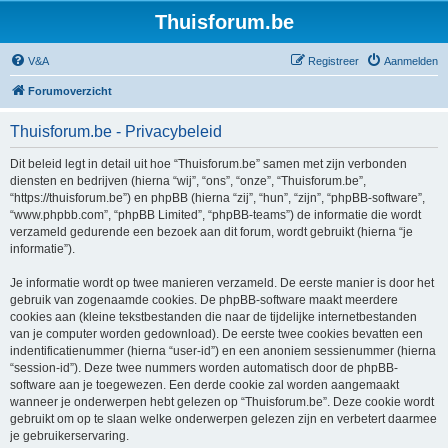
Thuisforum.be
V&A
Registreer
Aanmelden
Forumoverzicht
Thuisforum.be - Privacybeleid
Dit beleid legt in detail uit hoe “Thuisforum.be” samen met zijn verbonden
diensten en bedrijven (hierna “wij”, “ons”, “onze”, “Thuisforum.be”,
“https://thuisforum.be”) en phpBB (hierna “zij”, “hun”, “zijn”, “phpBB-software”,
“www.phpbb.com”, “phpBB Limited”, “phpBB-teams”) de informatie die wordt
verzameld gedurende een bezoek aan dit forum, wordt gebruikt (hierna “je
informatie”).
Je informatie wordt op twee manieren verzameld. De eerste manier is door het
gebruik van zogenaamde cookies. De phpBB-software maakt meerdere
cookies aan (kleine tekstbestanden die naar de tijdelijke internetbestanden
van je computer worden gedownload). De eerste twee cookies bevatten een
indentificatienummer (hierna “user-id”) en een anoniem sessienummer (hierna
“session-id”). Deze twee nummers worden automatisch door de phpBB-
software aan je toegewezen. Een derde cookie zal worden aangemaakt
wanneer je onderwerpen hebt gelezen op “Thuisforum.be”. Deze cookie wordt
gebruikt om op te slaan welke onderwerpen gelezen zijn en verbetert daarmee
je gebruikerservaring.