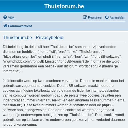
Thuisforum.be
V&A
Registreer
Aanmelden
Forumoverzicht
Thuisforum.be - Privacybeleid
Dit beleid legt in detail uit hoe “Thuisforum.be” samen met zijn verbonden
diensten en bedrijven (hierna “wij”, “ons”, “onze”, “Thuisforum.be”,
“https://thuisforum.be”) en phpBB (hierna “zij”, “hun”, “zijn”, “phpBB-software”,
“www.phpbb.com”, “phpBB Limited”, “phpBB-teams”) de informatie die wordt
verzameld gedurende een bezoek aan dit forum, wordt gebruikt (hierna “je
informatie”).
Je informatie wordt op twee manieren verzameld. De eerste manier is door het
gebruik van zogenaamde cookies. De phpBB-software maakt meerdere
cookies aan (kleine tekstbestanden die naar de tijdelijke internetbestanden
van je computer worden gedownload). De eerste twee cookies bevatten een
indentificatienummer (hierna “user-id”) en een anoniem sessienummer (hierna
“session-id”). Deze twee nummers worden automatisch door de phpBB-
software aan je toegewezen. Een derde cookie zal worden aangemaakt
wanneer je onderwerpen hebt gelezen op “Thuisforum.be”. Deze cookie wordt
gebruikt om op te slaan welke onderwerpen gelezen zijn en verbetert daarmee
je gebruikerservaring.