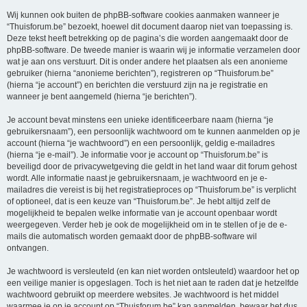
Wij kunnen ook buiten de phpBB-software cookies aanmaken wanneer je
“Thuisforum.be” bezoekt, hoewel dit document daarop niet van toepassing is.
Deze tekst heeft betrekking op de pagina’s die worden aangemaakt door de
phpBB-software. De tweede manier is waarin wij je informatie verzamelen door
wat je aan ons verstuurt. Dit is onder andere het plaatsen als een anonieme
gebruiker (hierna “anonieme berichten”), registreren op “Thuisforum.be”
(hierna “je account”) en berichten die verstuurd zijn na je registratie en
wanneer je bent aangemeld (hierna “je berichten”).
Je account bevat minstens een unieke identificeerbare naam (hierna “je
gebruikersnaam”), een persoonlijk wachtwoord om te kunnen aanmelden op je
account (hierna “je wachtwoord”) en een persoonlijk, geldig e-mailadres
(hierna “je e-mail”). Je informatie voor je account op “Thuisforum.be” is
beveiligd door de privacywetgeving die geldt in het land waar dit forum gehost
wordt. Alle informatie naast je gebruikersnaam, je wachtwoord en je e-
mailadres die vereist is bij het registratieproces op “Thuisforum.be” is verplicht
of optioneel, dat is een keuze van “Thuisforum.be”. Je hebt altijd zelf de
mogelijkheid te bepalen welke informatie van je account openbaar wordt
weergegeven. Verder heb je ook de mogelijkheid om in te stellen of je de e-
mails die automatisch worden gemaakt door de phpBB-software wil
ontvangen.
Je wachtwoord is versleuteld (en kan niet worden ontsleuteld) waardoor het op
een veilige manier is opgeslagen. Toch is het niet aan te raden dat je hetzelfde
wachtwoord gebruikt op meerdere websites. Je wachtwoord is het middel
waarmee je op je account op “Thuisforum.be” kan aanmelden, bewaar het dus