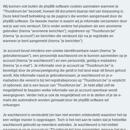
Wij kunnen ook buiten de phpBB-software cookies aanmaken wanneer je
“Thuisforum.be” bezoekt, hoewel dit document daarop niet van toepassing is.
Deze tekst heeft betrekking op de pagina’s die worden aangemaakt door de
phpBB-software. De tweede manier is waarin wij je informatie verzamelen door
wat je aan ons verstuurt. Dit is onder andere het plaatsen als een anonieme
gebruiker (hierna “anonieme berichten”), registreren op “Thuisforum.be”
(hierna “je account”) en berichten die verstuurd zijn na je registratie en
wanneer je bent aangemeld (hierna “je berichten”).
Je account bevat minstens een unieke identificeerbare naam (hierna “je
gebruikersnaam”), een persoonlijk wachtwoord om te kunnen aanmelden op je
account (hierna “je wachtwoord”) en een persoonlijk, geldig e-mailadres
(hierna “je e-mail”). Je informatie voor je account op “Thuisforum.be” is
beveiligd door de privacywetgeving die geldt in het land waar dit forum gehost
wordt. Alle informatie naast je gebruikersnaam, je wachtwoord en je e-
mailadres die vereist is bij het registratieproces op “Thuisforum.be” is verplicht
of optioneel, dat is een keuze van “Thuisforum.be”. Je hebt altijd zelf de
mogelijkheid te bepalen welke informatie van je account openbaar wordt
weergegeven. Verder heb je ook de mogelijkheid om in te stellen of je de e-
mails die automatisch worden gemaakt door de phpBB-software wil
ontvangen.
Je wachtwoord is versleuteld (en kan niet worden ontsleuteld) waardoor het op
een veilige manier is opgeslagen. Toch is het niet aan te raden dat je hetzelfde
wachtwoord gebruikt op meerdere websites. Je wachtwoord is het middel
waarmee je op je account op “Thuisforum.be” kan aanmelden, bewaar het dus