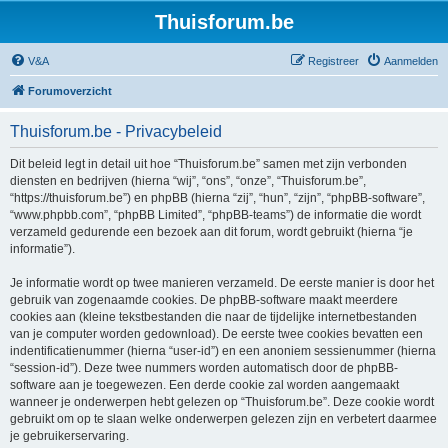
Thuisforum.be
V&A
Registreer
Aanmelden
Forumoverzicht
Thuisforum.be - Privacybeleid
Dit beleid legt in detail uit hoe “Thuisforum.be” samen met zijn verbonden
diensten en bedrijven (hierna “wij”, “ons”, “onze”, “Thuisforum.be”,
“https://thuisforum.be”) en phpBB (hierna “zij”, “hun”, “zijn”, “phpBB-software”,
“www.phpbb.com”, “phpBB Limited”, “phpBB-teams”) de informatie die wordt
verzameld gedurende een bezoek aan dit forum, wordt gebruikt (hierna “je
informatie”).
Je informatie wordt op twee manieren verzameld. De eerste manier is door het
gebruik van zogenaamde cookies. De phpBB-software maakt meerdere
cookies aan (kleine tekstbestanden die naar de tijdelijke internetbestanden
van je computer worden gedownload). De eerste twee cookies bevatten een
indentificatienummer (hierna “user-id”) en een anoniem sessienummer (hierna
“session-id”). Deze twee nummers worden automatisch door de phpBB-
software aan je toegewezen. Een derde cookie zal worden aangemaakt
wanneer je onderwerpen hebt gelezen op “Thuisforum.be”. Deze cookie wordt
gebruikt om op te slaan welke onderwerpen gelezen zijn en verbetert daarmee
je gebruikerservaring.