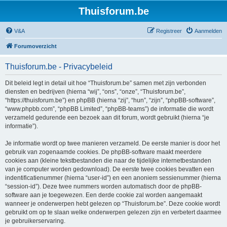
Thuisforum.be
V&A
Registreer
Aanmelden
Forumoverzicht
Thuisforum.be - Privacybeleid
Dit beleid legt in detail uit hoe “Thuisforum.be” samen met zijn verbonden
diensten en bedrijven (hierna “wij”, “ons”, “onze”, “Thuisforum.be”,
“https://thuisforum.be”) en phpBB (hierna “zij”, “hun”, “zijn”, “phpBB-software”,
“www.phpbb.com”, “phpBB Limited”, “phpBB-teams”) de informatie die wordt
verzameld gedurende een bezoek aan dit forum, wordt gebruikt (hierna “je
informatie”).
Je informatie wordt op twee manieren verzameld. De eerste manier is door het
gebruik van zogenaamde cookies. De phpBB-software maakt meerdere
cookies aan (kleine tekstbestanden die naar de tijdelijke internetbestanden
van je computer worden gedownload). De eerste twee cookies bevatten een
indentificatienummer (hierna “user-id”) en een anoniem sessienummer (hierna
“session-id”). Deze twee nummers worden automatisch door de phpBB-
software aan je toegewezen. Een derde cookie zal worden aangemaakt
wanneer je onderwerpen hebt gelezen op “Thuisforum.be”. Deze cookie wordt
gebruikt om op te slaan welke onderwerpen gelezen zijn en verbetert daarmee
je gebruikerservaring.