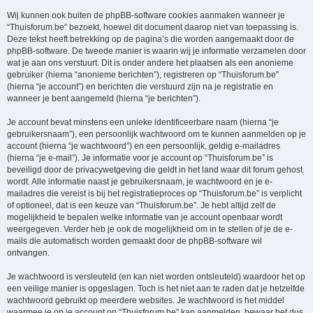
Wij kunnen ook buiten de phpBB-software cookies aanmaken wanneer je
“Thuisforum.be” bezoekt, hoewel dit document daarop niet van toepassing is.
Deze tekst heeft betrekking op de pagina’s die worden aangemaakt door de
phpBB-software. De tweede manier is waarin wij je informatie verzamelen door
wat je aan ons verstuurt. Dit is onder andere het plaatsen als een anonieme
gebruiker (hierna “anonieme berichten”), registreren op “Thuisforum.be”
(hierna “je account”) en berichten die verstuurd zijn na je registratie en
wanneer je bent aangemeld (hierna “je berichten”).
Je account bevat minstens een unieke identificeerbare naam (hierna “je
gebruikersnaam”), een persoonlijk wachtwoord om te kunnen aanmelden op je
account (hierna “je wachtwoord”) en een persoonlijk, geldig e-mailadres
(hierna “je e-mail”). Je informatie voor je account op “Thuisforum.be” is
beveiligd door de privacywetgeving die geldt in het land waar dit forum gehost
wordt. Alle informatie naast je gebruikersnaam, je wachtwoord en je e-
mailadres die vereist is bij het registratieproces op “Thuisforum.be” is verplicht
of optioneel, dat is een keuze van “Thuisforum.be”. Je hebt altijd zelf de
mogelijkheid te bepalen welke informatie van je account openbaar wordt
weergegeven. Verder heb je ook de mogelijkheid om in te stellen of je de e-
mails die automatisch worden gemaakt door de phpBB-software wil
ontvangen.
Je wachtwoord is versleuteld (en kan niet worden ontsleuteld) waardoor het op
een veilige manier is opgeslagen. Toch is het niet aan te raden dat je hetzelfde
wachtwoord gebruikt op meerdere websites. Je wachtwoord is het middel
waarmee je op je account op “Thuisforum.be” kan aanmelden, bewaar het dus