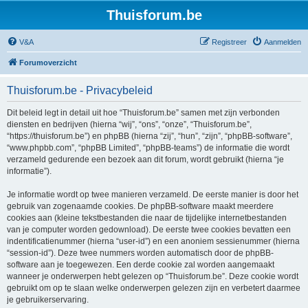
Thuisforum.be
V&A
Registreer
Aanmelden
Forumoverzicht
Thuisforum.be - Privacybeleid
Dit beleid legt in detail uit hoe “Thuisforum.be” samen met zijn verbonden
diensten en bedrijven (hierna “wij”, “ons”, “onze”, “Thuisforum.be”,
“https://thuisforum.be”) en phpBB (hierna “zij”, “hun”, “zijn”, “phpBB-software”,
“www.phpbb.com”, “phpBB Limited”, “phpBB-teams”) de informatie die wordt
verzameld gedurende een bezoek aan dit forum, wordt gebruikt (hierna “je
informatie”).
Je informatie wordt op twee manieren verzameld. De eerste manier is door het
gebruik van zogenaamde cookies. De phpBB-software maakt meerdere
cookies aan (kleine tekstbestanden die naar de tijdelijke internetbestanden
van je computer worden gedownload). De eerste twee cookies bevatten een
indentificatienummer (hierna “user-id”) en een anoniem sessienummer (hierna
“session-id”). Deze twee nummers worden automatisch door de phpBB-
software aan je toegewezen. Een derde cookie zal worden aangemaakt
wanneer je onderwerpen hebt gelezen op “Thuisforum.be”. Deze cookie wordt
gebruikt om op te slaan welke onderwerpen gelezen zijn en verbetert daarmee
je gebruikerservaring.