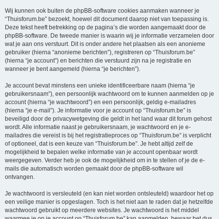
Wij kunnen ook buiten de phpBB-software cookies aanmaken wanneer je
“Thuisforum.be” bezoekt, hoewel dit document daarop niet van toepassing is.
Deze tekst heeft betrekking op de pagina’s die worden aangemaakt door de
phpBB-software. De tweede manier is waarin wij je informatie verzamelen door
wat je aan ons verstuurt. Dit is onder andere het plaatsen als een anonieme
gebruiker (hierna “anonieme berichten”), registreren op “Thuisforum.be”
(hierna “je account”) en berichten die verstuurd zijn na je registratie en
wanneer je bent aangemeld (hierna “je berichten”).
Je account bevat minstens een unieke identificeerbare naam (hierna “je
gebruikersnaam”), een persoonlijk wachtwoord om te kunnen aanmelden op je
account (hierna “je wachtwoord”) en een persoonlijk, geldig e-mailadres
(hierna “je e-mail”). Je informatie voor je account op “Thuisforum.be” is
beveiligd door de privacywetgeving die geldt in het land waar dit forum gehost
wordt. Alle informatie naast je gebruikersnaam, je wachtwoord en je e-
mailadres die vereist is bij het registratieproces op “Thuisforum.be” is verplicht
of optioneel, dat is een keuze van “Thuisforum.be”. Je hebt altijd zelf de
mogelijkheid te bepalen welke informatie van je account openbaar wordt
weergegeven. Verder heb je ook de mogelijkheid om in te stellen of je de e-
mails die automatisch worden gemaakt door de phpBB-software wil
ontvangen.
Je wachtwoord is versleuteld (en kan niet worden ontsleuteld) waardoor het op
een veilige manier is opgeslagen. Toch is het niet aan te raden dat je hetzelfde
wachtwoord gebruikt op meerdere websites. Je wachtwoord is het middel
waarmee je op je account op “Thuisforum.be” kan aanmelden, bewaar het dus