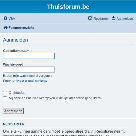
Thuisforum.be
V&A
Registreer
Aanmelden
Forumoverzicht
Aanmelden
Gebruikersnaam:
Wachtwoord:
Ik ben mijn wachtwoord vergeten
Stuur activatie-e-mail opnieuw
Onthouden
Mij deze sessie niet weergeven in de lijst met online gebruikers
REGISTREER
Om je te kunnen aanmelden, moet je geregistreerd zijn. Registratie neemt