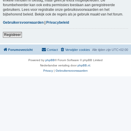
enkele minuten in beslag, maar geeft je extra mogelijkheden. De
forumbeheerder kan ook extra permissies toestaan aan geregistreerde
gebruikers. Lees voor registratie onze gebruiksvoorwaarden en het
bijbehorend beleid. Bekijk ook de regels als je gebruik maakt van het forum.
Gebruikersvoorwaarden
|
Privacybeleid
Registreer
Forumoverzicht
Contact
Verwijder cookies
Alle tijden zijn
UTC+02:00
Powered by
phpBB
® Forum Software © phpBB Limited
Nederlandse vertaling door
phpBB.nl
.
Privacy
|
Gebruikersvoorwaarden