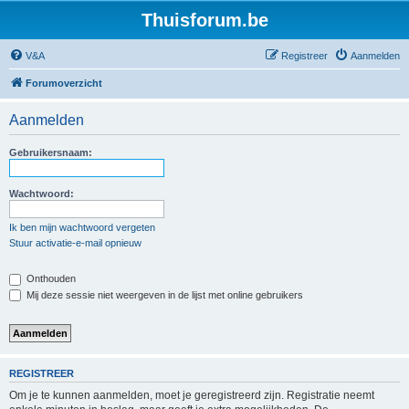
Thuisforum.be
V&A
Registreer
Aanmelden
Forumoverzicht
Aanmelden
Gebruikersnaam:
Wachtwoord:
Ik ben mijn wachtwoord vergeten
Stuur activatie-e-mail opnieuw
Onthouden
Mij deze sessie niet weergeven in de lijst met online gebruikers
REGISTREER
Om je te kunnen aanmelden, moet je geregistreerd zijn. Registratie neemt