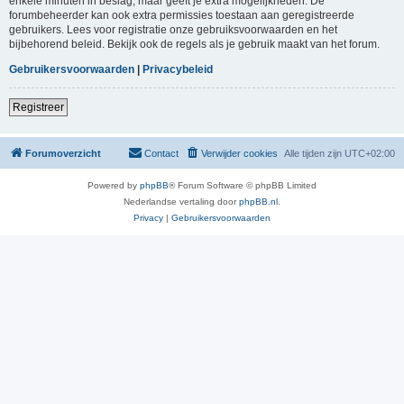
enkele minuten in beslag, maar geeft je extra mogelijkheden. De
forumbeheerder kan ook extra permissies toestaan aan geregistreerde
gebruikers. Lees voor registratie onze gebruiksvoorwaarden en het
bijbehorend beleid. Bekijk ook de regels als je gebruik maakt van het forum.
Gebruikersvoorwaarden
|
Privacybeleid
Registreer
Forumoverzicht
Contact
Verwijder cookies
Alle tijden zijn
UTC+02:00
Powered by
phpBB
® Forum Software © phpBB Limited
Nederlandse vertaling door
phpBB.nl
.
Privacy
|
Gebruikersvoorwaarden