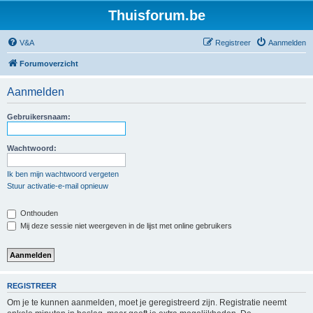
Thuisforum.be
V&A
Registreer
Aanmelden
Forumoverzicht
Aanmelden
Gebruikersnaam:
Wachtwoord:
Ik ben mijn wachtwoord vergeten
Stuur activatie-e-mail opnieuw
Onthouden
Mij deze sessie niet weergeven in de lijst met online gebruikers
REGISTREER
Om je te kunnen aanmelden, moet je geregistreerd zijn. Registratie neemt