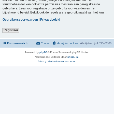
enkele minuten in beslag, maar geeft je extra mogelijkheden. De
forumbeheerder kan ook extra permissies toestaan aan geregistreerde
gebruikers. Lees voor registratie onze gebruiksvoorwaarden en het
bijbehorend beleid. Bekijk ook de regels als je gebruik maakt van het forum.
Gebruikersvoorwaarden
|
Privacybeleid
Registreer
Forumoverzicht
Contact
Verwijder cookies
Alle tijden zijn
UTC+02:00
Powered by
phpBB
® Forum Software © phpBB Limited
Nederlandse vertaling door
phpBB.nl
.
Privacy
|
Gebruikersvoorwaarden