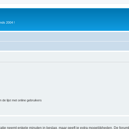
inds 2004 !
 de lijst met online gebruikers
ratie neemt enkele minuten in beslag, maar geeft je extra mogelijkheden. De foru