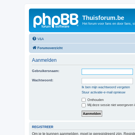
Thuisforum.be
Het forum voor fans en door fans, s
V&A
Forumoverzicht
Aanmelden
Gebruikersnaam:
Wachtwoord:
Ik ben mijn wachtwoord vergeten
Stuur activatie-e-mail opnieuw
Onthouden
Mij deze sessie niet weergeven in
REGISTREER
Om je te kunnen aanmelden, moet je geregistreerd zijn. Regist