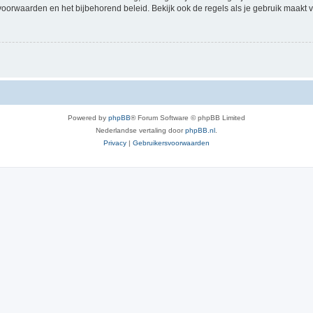
voorwaarden en het bijbehorend beleid. Bekijk ook de regels als je gebruik maakt v
Powered by
phpBB
® Forum Software © phpBB Limited
Nederlandse vertaling door
phpBB.nl
.
Privacy
|
Gebruikersvoorwaarden