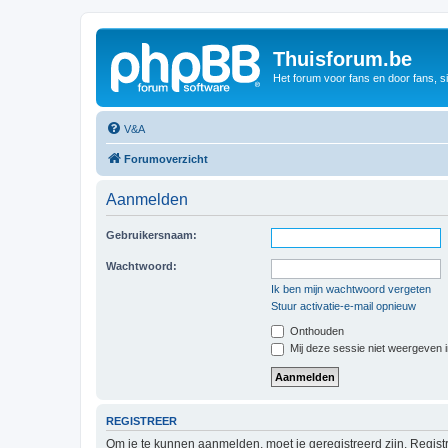
Thuisforum.be
Het forum voor fans en door fans, s
V&A
Forumoverzicht
Aanmelden
Gebruikersnaam:
Wachtwoord:
Ik ben mijn wachtwoord vergeten
Stuur activatie-e-mail opnieuw
Onthouden
Mij deze sessie niet weergeven in
REGISTREER
Om je te kunnen aanmelden, moet je geregistreerd zijn. Regist