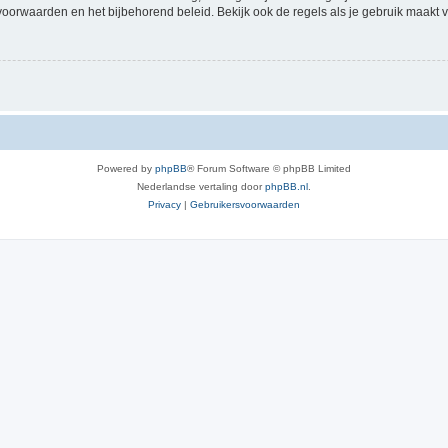
voorwaarden en het bijbehorend beleid. Bekijk ook de regels als je gebruik maakt v
Powered by
phpBB
® Forum Software © phpBB Limited
Nederlandse vertaling door
phpBB.nl
.
Privacy
|
Gebruikersvoorwaarden