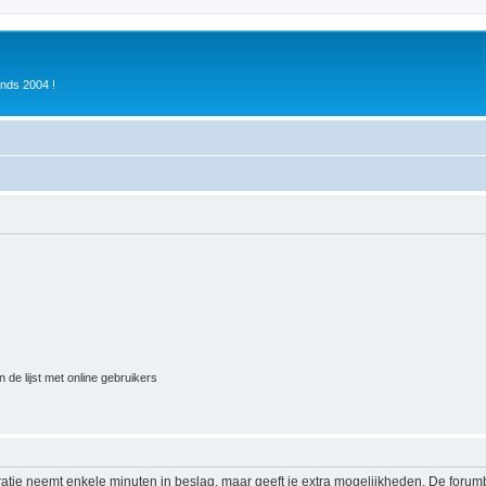
inds 2004 !
 de lijst met online gebruikers
ratie neemt enkele minuten in beslag, maar geeft je extra mogelijkheden. De foru