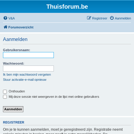
Thuisforum.be
V&A
Registreer
Aanmelden
Forumoverzicht
Aanmelden
Gebruikersnaam:
Wachtwoord:
Ik ben mijn wachtwoord vergeten
Stuur activatie-e-mail opnieuw
Onthouden
Mij deze sessie niet weergeven in de lijst met online gebruikers
REGISTREER
Om je te kunnen aanmelden, moet je geregistreerd zijn. Registratie neemt