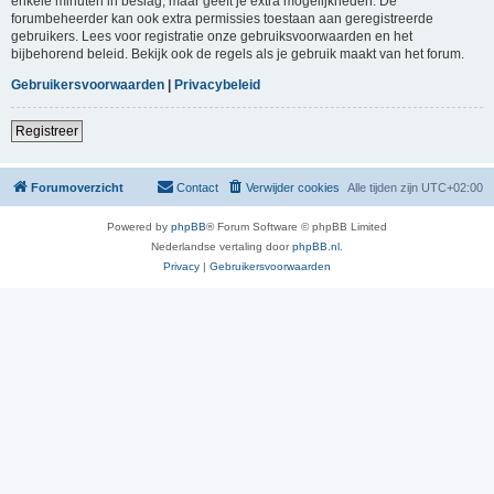
enkele minuten in beslag, maar geeft je extra mogelijkheden. De
forumbeheerder kan ook extra permissies toestaan aan geregistreerde
gebruikers. Lees voor registratie onze gebruiksvoorwaarden en het
bijbehorend beleid. Bekijk ook de regels als je gebruik maakt van het forum.
Gebruikersvoorwaarden
|
Privacybeleid
Registreer
Forumoverzicht
Contact
Verwijder cookies
Alle tijden zijn
UTC+02:00
Powered by
phpBB
® Forum Software © phpBB Limited
Nederlandse vertaling door
phpBB.nl
.
Privacy
|
Gebruikersvoorwaarden