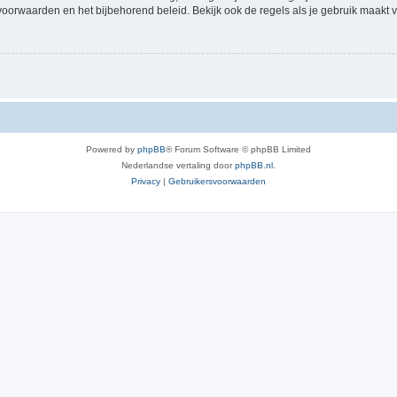
voorwaarden en het bijbehorend beleid. Bekijk ook de regels als je gebruik maakt v
Powered by
phpBB
® Forum Software © phpBB Limited
Nederlandse vertaling door
phpBB.nl
.
Privacy
|
Gebruikersvoorwaarden