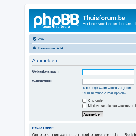
Thuisforum.be
Het forum voor fans en door fans, s
V&A
Forumoverzicht
Aanmelden
Gebruikersnaam:
Wachtwoord:
Ik ben mijn wachtwoord vergeten
Stuur activatie-e-mail opnieuw
Onthouden
Mij deze sessie niet weergeven in
REGISTREER
Om je te kunnen aanmelden, moet je geregistreerd zijn. Regist