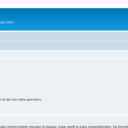
inds 2004 !
 de lijst met online gebruikers
ratie neemt enkele minuten in beslag, maar geeft je extra mogelijkheden. De foru