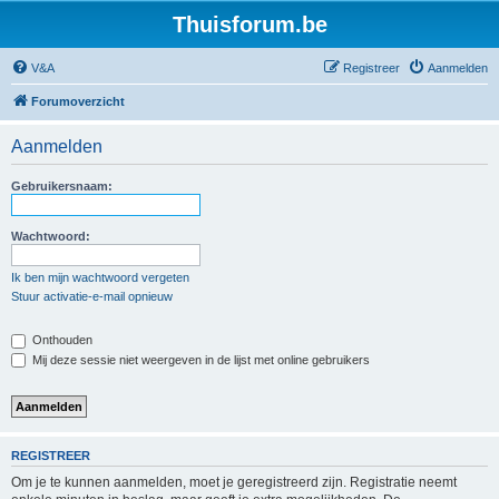
Thuisforum.be
V&A
Registreer
Aanmelden
Forumoverzicht
Aanmelden
Gebruikersnaam:
Wachtwoord:
Ik ben mijn wachtwoord vergeten
Stuur activatie-e-mail opnieuw
Onthouden
Mij deze sessie niet weergeven in de lijst met online gebruikers
REGISTREER
Om je te kunnen aanmelden, moet je geregistreerd zijn. Registratie neemt