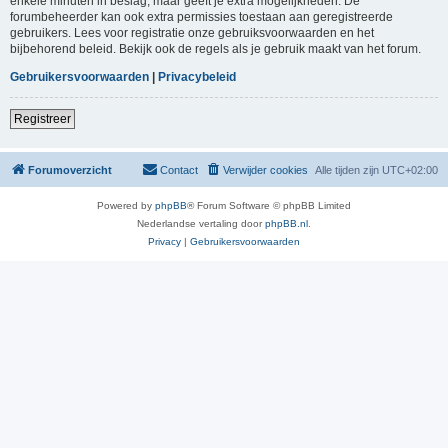
enkele minuten in beslag, maar geeft je extra mogelijkheden. De
forumbeheerder kan ook extra permissies toestaan aan geregistreerde
gebruikers. Lees voor registratie onze gebruiksvoorwaarden en het
bijbehorend beleid. Bekijk ook de regels als je gebruik maakt van het forum.
Gebruikersvoorwaarden
|
Privacybeleid
Registreer
Forumoverzicht
Contact
Verwijder cookies
Alle tijden zijn
UTC+02:00
Powered by
phpBB
® Forum Software © phpBB Limited
Nederlandse vertaling door
phpBB.nl
.
Privacy
|
Gebruikersvoorwaarden