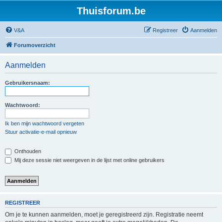
Thuisforum.be
V&A
Registreer
Aanmelden
Forumoverzicht
Aanmelden
Gebruikersnaam:
Wachtwoord:
Ik ben mijn wachtwoord vergeten
Stuur activatie-e-mail opnieuw
Onthouden
Mij deze sessie niet weergeven in de lijst met online gebruikers
REGISTREER
Om je te kunnen aanmelden, moet je geregistreerd zijn. Registratie neemt