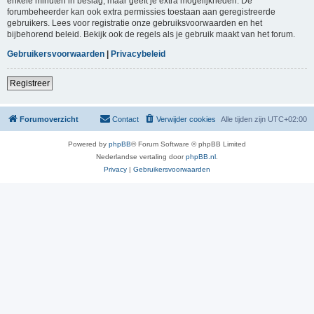
enkele minuten in beslag, maar geeft je extra mogelijkheden. De
forumbeheerder kan ook extra permissies toestaan aan geregistreerde
gebruikers. Lees voor registratie onze gebruiksvoorwaarden en het
bijbehorend beleid. Bekijk ook de regels als je gebruik maakt van het forum.
Gebruikersvoorwaarden
|
Privacybeleid
Registreer
Forumoverzicht
Contact
Verwijder cookies
Alle tijden zijn
UTC+02:00
Powered by
phpBB
® Forum Software © phpBB Limited
Nederlandse vertaling door
phpBB.nl
.
Privacy
|
Gebruikersvoorwaarden