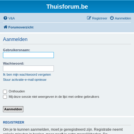
Thuisforum.be
V&A
Registreer
Aanmelden
Forumoverzicht
Aanmelden
Gebruikersnaam:
Wachtwoord:
Ik ben mijn wachtwoord vergeten
Stuur activatie-e-mail opnieuw
Onthouden
Mij deze sessie niet weergeven in de lijst met online gebruikers
REGISTREER
Om je te kunnen aanmelden, moet je geregistreerd zijn. Registratie neemt