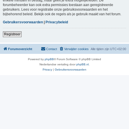
enkele minuten in beslag, maar geeft je extra mogelijkheden. De
forumbeheerder kan ook extra permissies toestaan aan geregistreerde
gebruikers. Lees voor registratie onze gebruiksvoorwaarden en het
bijbehorend beleid. Bekijk ook de regels als je gebruik maakt van het forum.
Gebruikersvoorwaarden
|
Privacybeleid
Registreer
Forumoverzicht
Contact
Verwijder cookies
Alle tijden zijn
UTC+02:00
Powered by
phpBB
® Forum Software © phpBB Limited
Nederlandse vertaling door
phpBB.nl
.
Privacy
|
Gebruikersvoorwaarden