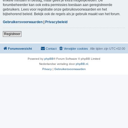
enkele minuten in beslag, maar geeft je extra mogelijkheden. De
forumbeheerder kan ook extra permissies toestaan aan geregistreerde
gebruikers. Lees voor registratie onze gebruiksvoorwaarden en het
bijbehorend beleid. Bekijk ook de regels als je gebruik maakt van het forum.
Gebruikersvoorwaarden
|
Privacybeleid
Registreer
Forumoverzicht
Contact
Verwijder cookies
Alle tijden zijn
UTC+02:00
Powered by
phpBB
® Forum Software © phpBB Limited
Nederlandse vertaling door
phpBB.nl
.
Privacy
|
Gebruikersvoorwaarden