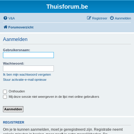
Thuisforum.be
V&A
Registreer
Aanmelden
Forumoverzicht
Aanmelden
Gebruikersnaam:
Wachtwoord:
Ik ben mijn wachtwoord vergeten
Stuur activatie-e-mail opnieuw
Onthouden
Mij deze sessie niet weergeven in de lijst met online gebruikers
REGISTREER
Om je te kunnen aanmelden, moet je geregistreerd zijn. Registratie neemt