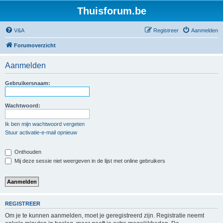
Thuisforum.be
V&A
Registreer
Aanmelden
Forumoverzicht
Aanmelden
Gebruikersnaam:
Wachtwoord:
Ik ben mijn wachtwoord vergeten
Stuur activatie-e-mail opnieuw
Onthouden
Mij deze sessie niet weergeven in de lijst met online gebruikers
REGISTREER
Om je te kunnen aanmelden, moet je geregistreerd zijn. Registratie neemt