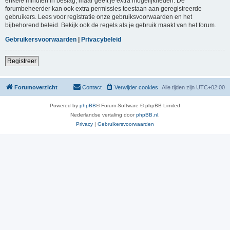
enkele minuten in beslag, maar geeft je extra mogelijkheden. De
forumbeheerder kan ook extra permissies toestaan aan geregistreerde
gebruikers. Lees voor registratie onze gebruiksvoorwaarden en het
bijbehorend beleid. Bekijk ook de regels als je gebruik maakt van het forum.
Gebruikersvoorwaarden
|
Privacybeleid
Registreer
Forumoverzicht
Contact
Verwijder cookies
Alle tijden zijn
UTC+02:00
Powered by
phpBB
® Forum Software © phpBB Limited
Nederlandse vertaling door
phpBB.nl
.
Privacy
|
Gebruikersvoorwaarden