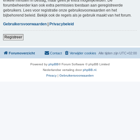
enkele minuten in beslag, maar geeft je extra mogelijkheden. De
forumbeheerder kan ook extra permissies toestaan aan geregistreerde
gebruikers. Lees voor registratie onze gebruiksvoorwaarden en het
bijbehorend beleid. Bekijk ook de regels als je gebruik maakt van het forum.
Gebruikersvoorwaarden
|
Privacybeleid
Registreer
Forumoverzicht
Contact
Verwijder cookies
Alle tijden zijn
UTC+02:00
Powered by
phpBB
® Forum Software © phpBB Limited
Nederlandse vertaling door
phpBB.nl
.
Privacy
|
Gebruikersvoorwaarden