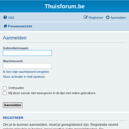
Thuisforum.be
V&A
Registreer
Aanmelden
Forumoverzicht
Aanmelden
Gebruikersnaam:
Wachtwoord:
Ik ben mijn wachtwoord vergeten
Stuur activatie-e-mail opnieuw
Onthouden
Mij deze sessie niet weergeven in de lijst met online gebruikers
REGISTREER
Om je te kunnen aanmelden, moet je geregistreerd zijn. Registratie neemt