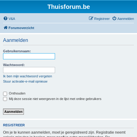
Thuisforum.be
V&A
Registreer
Aanmelden
Forumoverzicht
Aanmelden
Gebruikersnaam:
Wachtwoord:
Ik ben mijn wachtwoord vergeten
Stuur activatie-e-mail opnieuw
Onthouden
Mij deze sessie niet weergeven in de lijst met online gebruikers
REGISTREER
Om je te kunnen aanmelden, moet je geregistreerd zijn. Registratie neemt