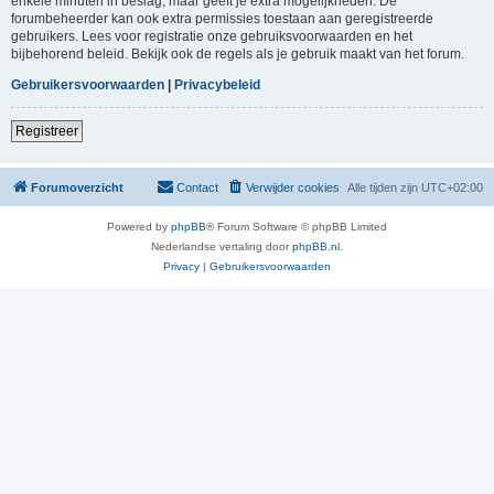
enkele minuten in beslag, maar geeft je extra mogelijkheden. De
forumbeheerder kan ook extra permissies toestaan aan geregistreerde
gebruikers. Lees voor registratie onze gebruiksvoorwaarden en het
bijbehorend beleid. Bekijk ook de regels als je gebruik maakt van het forum.
Gebruikersvoorwaarden
|
Privacybeleid
Registreer
Forumoverzicht
Contact
Verwijder cookies
Alle tijden zijn
UTC+02:00
Powered by
phpBB
® Forum Software © phpBB Limited
Nederlandse vertaling door
phpBB.nl
.
Privacy
|
Gebruikersvoorwaarden