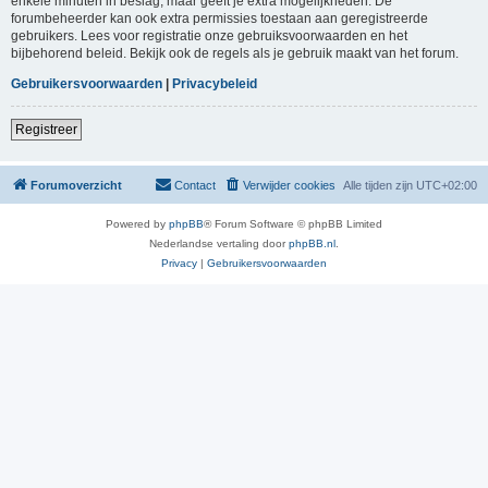
enkele minuten in beslag, maar geeft je extra mogelijkheden. De
forumbeheerder kan ook extra permissies toestaan aan geregistreerde
gebruikers. Lees voor registratie onze gebruiksvoorwaarden en het
bijbehorend beleid. Bekijk ook de regels als je gebruik maakt van het forum.
Gebruikersvoorwaarden
|
Privacybeleid
Registreer
Forumoverzicht
Contact
Verwijder cookies
Alle tijden zijn
UTC+02:00
Powered by
phpBB
® Forum Software © phpBB Limited
Nederlandse vertaling door
phpBB.nl
.
Privacy
|
Gebruikersvoorwaarden