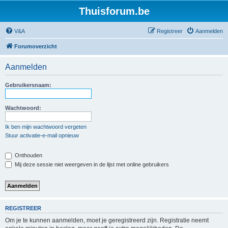
Thuisforum.be
V&A
Registreer
Aanmelden
Forumoverzicht
Aanmelden
Gebruikersnaam:
Wachtwoord:
Ik ben mijn wachtwoord vergeten
Stuur activatie-e-mail opnieuw
Onthouden
Mij deze sessie niet weergeven in de lijst met online gebruikers
REGISTREER
Om je te kunnen aanmelden, moet je geregistreerd zijn. Registratie neemt