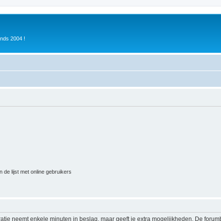
inds 2004 !
 de lijst met online gebruikers
ratie neemt enkele minuten in beslag, maar geeft je extra mogelijkheden. De foru