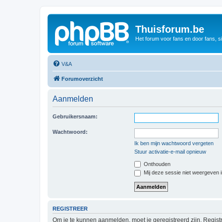
Thuisforum.be
Het forum voor fans en door fans, s
V&A
Forumoverzicht
Aanmelden
Gebruikersnaam:
Wachtwoord:
Ik ben mijn wachtwoord vergeten
Stuur activatie-e-mail opnieuw
Onthouden
Mij deze sessie niet weergeven in
REGISTREER
Om je te kunnen aanmelden, moet je geregistreerd zijn. Regist