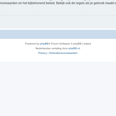
voorwaarden en het bijbehorend beleid. Bekijk ook de regels als je gebruik maakt v
Powered by
phpBB
® Forum Software © phpBB Limited
Nederlandse vertaling door
phpBB.nl
.
Privacy
|
Gebruikersvoorwaarden