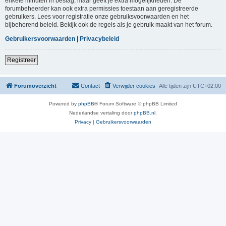
enkele minuten in beslag, maar geeft je extra mogelijkheden. De
forumbeheerder kan ook extra permissies toestaan aan geregistreerde
gebruikers. Lees voor registratie onze gebruiksvoorwaarden en het
bijbehorend beleid. Bekijk ook de regels als je gebruik maakt van het forum.
Gebruikersvoorwaarden
|
Privacybeleid
Registreer
Forumoverzicht
Contact
Verwijder cookies
Alle tijden zijn
UTC+02:00
Powered by
phpBB
® Forum Software © phpBB Limited
Nederlandse vertaling door
phpBB.nl
.
Privacy
|
Gebruikersvoorwaarden