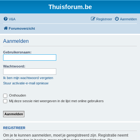
Thuisforum.be
V&A
Registreer
Aanmelden
Forumoverzicht
Aanmelden
Gebruikersnaam:
Wachtwoord:
Ik ben mijn wachtwoord vergeten
Stuur activatie-e-mail opnieuw
Onthouden
Mij deze sessie niet weergeven in de lijst met online gebruikers
REGISTREER
Om je te kunnen aanmelden, moet je geregistreerd zijn. Registratie neemt