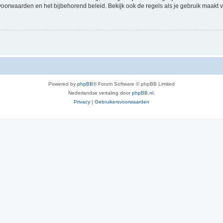
voorwaarden en het bijbehorend beleid. Bekijk ook de regels als je gebruik maakt v
Powered by
phpBB
® Forum Software © phpBB Limited
Nederlandse vertaling door
phpBB.nl
.
Privacy
|
Gebruikersvoorwaarden