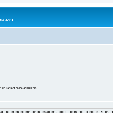
inds 2004 !
 de lijst met online gebruikers
ratie neemt enkele minuten in beslag, maar geeft je extra mogelijkheden. De foru