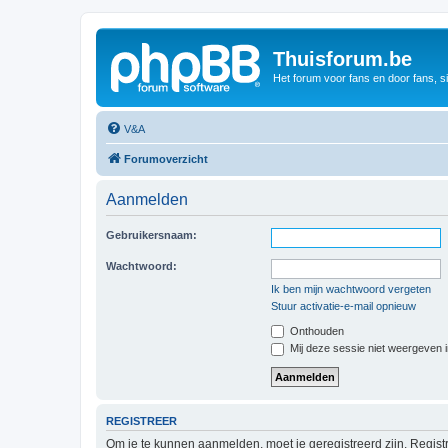
Thuisforum.be
Het forum voor fans en door fans, s
V&A
Forumoverzicht
Aanmelden
Gebruikersnaam:
Wachtwoord:
Ik ben mijn wachtwoord vergeten
Stuur activatie-e-mail opnieuw
Onthouden
Mij deze sessie niet weergeven in
REGISTREER
Om je te kunnen aanmelden, moet je geregistreerd zijn. Regist