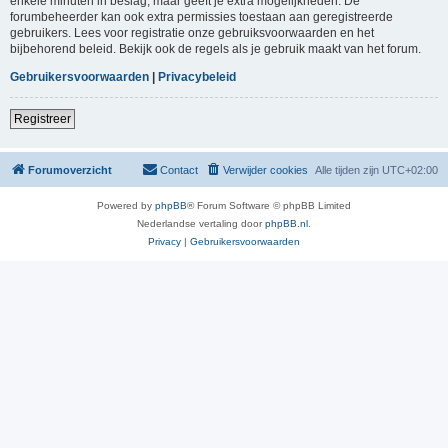
enkele minuten in beslag, maar geeft je extra mogelijkheden. De
forumbeheerder kan ook extra permissies toestaan aan geregistreerde
gebruikers. Lees voor registratie onze gebruiksvoorwaarden en het
bijbehorend beleid. Bekijk ook de regels als je gebruik maakt van het forum.
Gebruikersvoorwaarden
|
Privacybeleid
Registreer
Forumoverzicht
Contact
Verwijder cookies
Alle tijden zijn
UTC+02:00
Powered by
phpBB
® Forum Software © phpBB Limited
Nederlandse vertaling door
phpBB.nl
.
Privacy
|
Gebruikersvoorwaarden