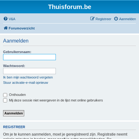
Thuisforum.be
V&A
Registreer
Aanmelden
Forumoverzicht
Aanmelden
Gebruikersnaam:
Wachtwoord:
Ik ben mijn wachtwoord vergeten
Stuur activatie-e-mail opnieuw
Onthouden
Mij deze sessie niet weergeven in de lijst met online gebruikers
REGISTREER
Om je te kunnen aanmelden, moet je geregistreerd zijn. Registratie neemt