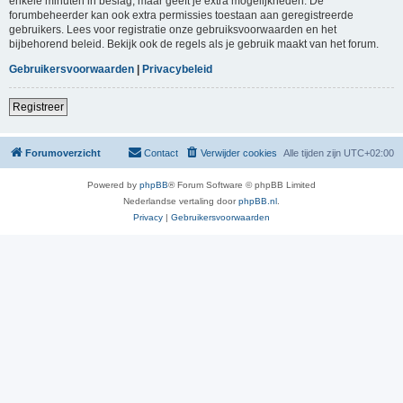
enkele minuten in beslag, maar geeft je extra mogelijkheden. De
forumbeheerder kan ook extra permissies toestaan aan geregistreerde
gebruikers. Lees voor registratie onze gebruiksvoorwaarden en het
bijbehorend beleid. Bekijk ook de regels als je gebruik maakt van het forum.
Gebruikersvoorwaarden
|
Privacybeleid
Registreer
Forumoverzicht
Contact
Verwijder cookies
Alle tijden zijn
UTC+02:00
Powered by
phpBB
® Forum Software © phpBB Limited
Nederlandse vertaling door
phpBB.nl
.
Privacy
|
Gebruikersvoorwaarden