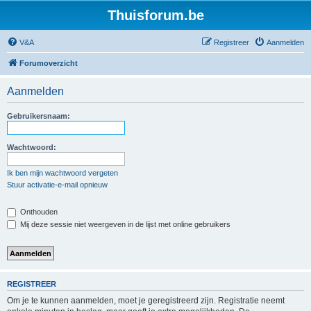
Thuisforum.be
V&A
Registreer
Aanmelden
Forumoverzicht
Aanmelden
Gebruikersnaam:
Wachtwoord:
Ik ben mijn wachtwoord vergeten
Stuur activatie-e-mail opnieuw
Onthouden
Mij deze sessie niet weergeven in de lijst met online gebruikers
REGISTREER
Om je te kunnen aanmelden, moet je geregistreerd zijn. Registratie neemt