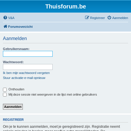
Thuisforum.be
V&A
Registreer
Aanmelden
Forumoverzicht
Aanmelden
Gebruikersnaam:
Wachtwoord:
Ik ben mijn wachtwoord vergeten
Stuur activatie-e-mail opnieuw
Onthouden
Mij deze sessie niet weergeven in de lijst met online gebruikers
REGISTREER
Om je te kunnen aanmelden, moet je geregistreerd zijn. Registratie neemt