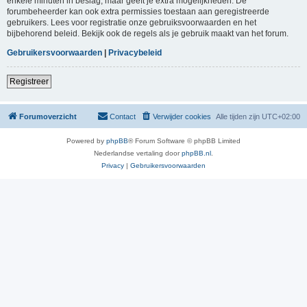
enkele minuten in beslag, maar geeft je extra mogelijkheden. De
forumbeheerder kan ook extra permissies toestaan aan geregistreerde
gebruikers. Lees voor registratie onze gebruiksvoorwaarden en het
bijbehorend beleid. Bekijk ook de regels als je gebruik maakt van het forum.
Gebruikersvoorwaarden
|
Privacybeleid
Registreer
Forumoverzicht
Contact
Verwijder cookies
Alle tijden zijn
UTC+02:00
Powered by
phpBB
® Forum Software © phpBB Limited
Nederlandse vertaling door
phpBB.nl
.
Privacy
|
Gebruikersvoorwaarden