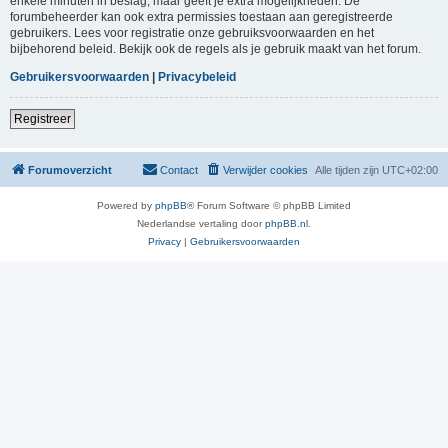
enkele minuten in beslag, maar geeft je extra mogelijkheden. De
forumbeheerder kan ook extra permissies toestaan aan geregistreerde
gebruikers. Lees voor registratie onze gebruiksvoorwaarden en het
bijbehorend beleid. Bekijk ook de regels als je gebruik maakt van het forum.
Gebruikersvoorwaarden
|
Privacybeleid
Registreer
Forumoverzicht
Contact
Verwijder cookies
Alle tijden zijn
UTC+02:00
Powered by
phpBB
® Forum Software © phpBB Limited
Nederlandse vertaling door
phpBB.nl
.
Privacy
|
Gebruikersvoorwaarden