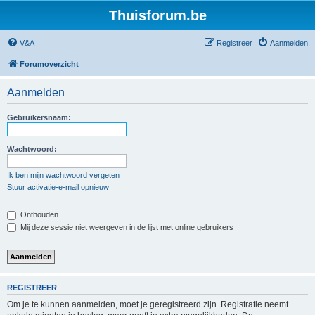
Thuisforum.be
V&A
Registreer
Aanmelden
Forumoverzicht
Aanmelden
Gebruikersnaam:
Wachtwoord:
Ik ben mijn wachtwoord vergeten
Stuur activatie-e-mail opnieuw
Onthouden
Mij deze sessie niet weergeven in de lijst met online gebruikers
REGISTREER
Om je te kunnen aanmelden, moet je geregistreerd zijn. Registratie neemt