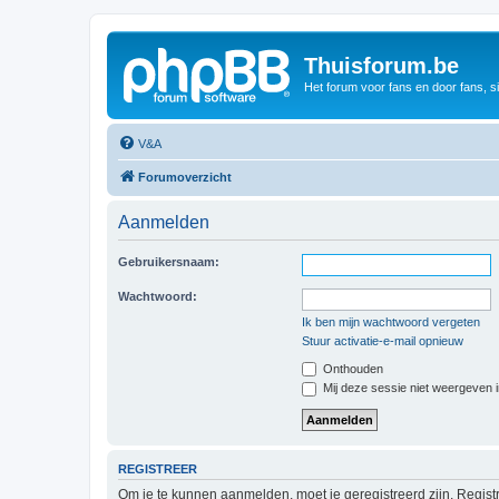
Thuisforum.be
Het forum voor fans en door fans, s
V&A
Forumoverzicht
Aanmelden
Gebruikersnaam:
Wachtwoord:
Ik ben mijn wachtwoord vergeten
Stuur activatie-e-mail opnieuw
Onthouden
Mij deze sessie niet weergeven in
REGISTREER
Om je te kunnen aanmelden, moet je geregistreerd zijn. Regist