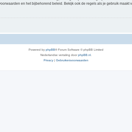
voorwaarden en het bijbehorend beleid. Bekijk ook de regels als je gebruik maakt v
Powered by
phpBB
® Forum Software © phpBB Limited
Nederlandse vertaling door
phpBB.nl
.
Privacy
|
Gebruikersvoorwaarden