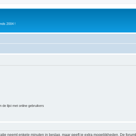
inds 2004 !
 de lijst met online gebruikers
ratie neemt enkele minuten in beslag, maar geeft je extra mogelijkheden. De foru