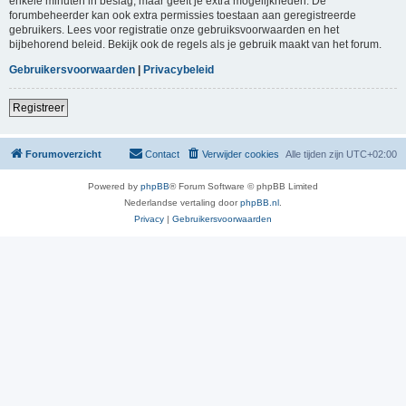
enkele minuten in beslag, maar geeft je extra mogelijkheden. De
forumbeheerder kan ook extra permissies toestaan aan geregistreerde
gebruikers. Lees voor registratie onze gebruiksvoorwaarden en het
bijbehorend beleid. Bekijk ook de regels als je gebruik maakt van het forum.
Gebruikersvoorwaarden
|
Privacybeleid
Registreer
Forumoverzicht
Contact
Verwijder cookies
Alle tijden zijn
UTC+02:00
Powered by
phpBB
® Forum Software © phpBB Limited
Nederlandse vertaling door
phpBB.nl
.
Privacy
|
Gebruikersvoorwaarden