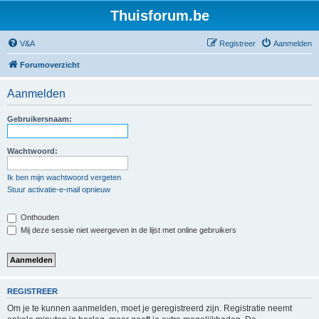
Thuisforum.be
V&A
Registreer
Aanmelden
Forumoverzicht
Aanmelden
Gebruikersnaam:
Wachtwoord:
Ik ben mijn wachtwoord vergeten
Stuur activatie-e-mail opnieuw
Onthouden
Mij deze sessie niet weergeven in de lijst met online gebruikers
REGISTREER
Om je te kunnen aanmelden, moet je geregistreerd zijn. Registratie neemt