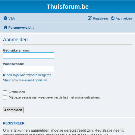
Thuisforum.be
V&A
Registreer
Aanmelden
Forumoverzicht
Aanmelden
Gebruikersnaam:
Wachtwoord:
Ik ben mijn wachtwoord vergeten
Stuur activatie-e-mail opnieuw
Onthouden
Mij deze sessie niet weergeven in de lijst met online gebruikers
REGISTREER
Om je te kunnen aanmelden, moet je geregistreerd zijn. Registratie neemt