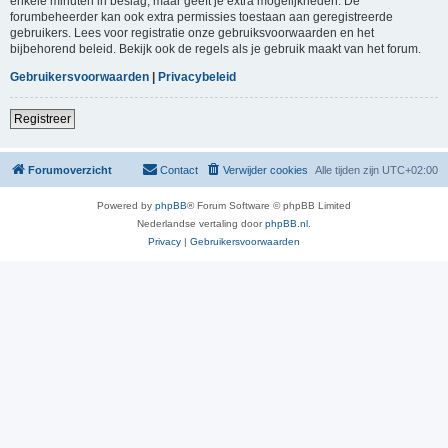
enkele minuten in beslag, maar geeft je extra mogelijkheden. De
forumbeheerder kan ook extra permissies toestaan aan geregistreerde
gebruikers. Lees voor registratie onze gebruiksvoorwaarden en het
bijbehorend beleid. Bekijk ook de regels als je gebruik maakt van het forum.
Gebruikersvoorwaarden
|
Privacybeleid
Registreer
Forumoverzicht
Contact
Verwijder cookies
Alle tijden zijn
UTC+02:00
Powered by
phpBB
® Forum Software © phpBB Limited
Nederlandse vertaling door
phpBB.nl
.
Privacy
|
Gebruikersvoorwaarden