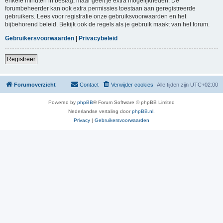
enkele minuten in beslag, maar geeft je extra mogelijkheden. De
forumbeheerder kan ook extra permissies toestaan aan geregistreerde
gebruikers. Lees voor registratie onze gebruiksvoorwaarden en het
bijbehorend beleid. Bekijk ook de regels als je gebruik maakt van het forum.
Gebruikersvoorwaarden
|
Privacybeleid
Registreer
Forumoverzicht
Contact
Verwijder cookies
Alle tijden zijn
UTC+02:00
Powered by
phpBB
® Forum Software © phpBB Limited
Nederlandse vertaling door
phpBB.nl
.
Privacy
|
Gebruikersvoorwaarden