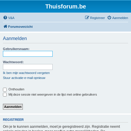
Thuisforum.be
V&A
Registreer
Aanmelden
Forumoverzicht
Aanmelden
Gebruikersnaam:
Wachtwoord:
Ik ben mijn wachtwoord vergeten
Stuur activatie-e-mail opnieuw
Onthouden
Mij deze sessie niet weergeven in de lijst met online gebruikers
REGISTREER
Om je te kunnen aanmelden, moet je geregistreerd zijn. Registratie neemt