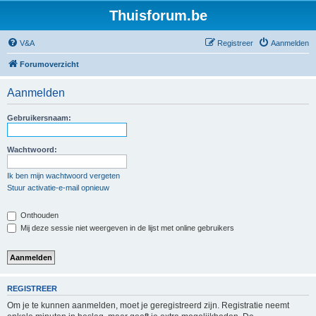
Thuisforum.be
V&A
Registreer
Aanmelden
Forumoverzicht
Aanmelden
Gebruikersnaam:
Wachtwoord:
Ik ben mijn wachtwoord vergeten
Stuur activatie-e-mail opnieuw
Onthouden
Mij deze sessie niet weergeven in de lijst met online gebruikers
REGISTREER
Om je te kunnen aanmelden, moet je geregistreerd zijn. Registratie neemt