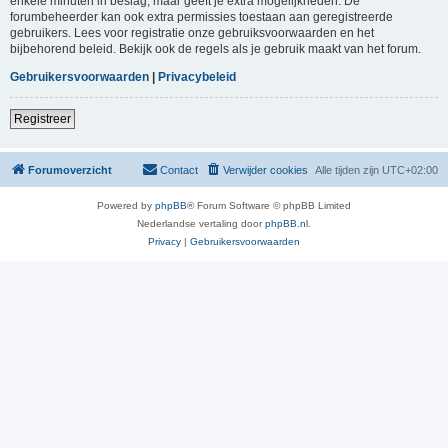
enkele minuten in beslag, maar geeft je extra mogelijkheden. De
forumbeheerder kan ook extra permissies toestaan aan geregistreerde
gebruikers. Lees voor registratie onze gebruiksvoorwaarden en het
bijbehorend beleid. Bekijk ook de regels als je gebruik maakt van het forum.
Gebruikersvoorwaarden
|
Privacybeleid
Registreer
Forumoverzicht
Contact
Verwijder cookies
Alle tijden zijn
UTC+02:00
Powered by
phpBB
® Forum Software © phpBB Limited
Nederlandse vertaling door
phpBB.nl
.
Privacy
|
Gebruikersvoorwaarden