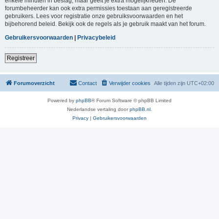
enkele minuten in beslag, maar geeft je extra mogelijkheden. De
forumbeheerder kan ook extra permissies toestaan aan geregistreerde
gebruikers. Lees voor registratie onze gebruiksvoorwaarden en het
bijbehorend beleid. Bekijk ook de regels als je gebruik maakt van het forum.
Gebruikersvoorwaarden
|
Privacybeleid
Registreer
Forumoverzicht
Contact
Verwijder cookies
Alle tijden zijn
UTC+02:00
Powered by
phpBB
® Forum Software © phpBB Limited
Nederlandse vertaling door
phpBB.nl
.
Privacy
|
Gebruikersvoorwaarden