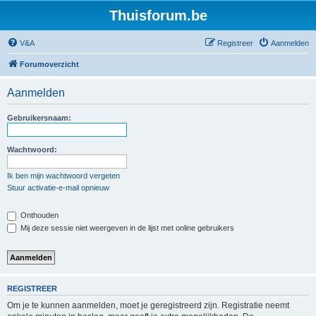
Thuisforum.be
V&A
Registreer
Aanmelden
Forumoverzicht
Aanmelden
Gebruikersnaam:
Wachtwoord:
Ik ben mijn wachtwoord vergeten
Stuur activatie-e-mail opnieuw
Onthouden
Mij deze sessie niet weergeven in de lijst met online gebruikers
REGISTREER
Om je te kunnen aanmelden, moet je geregistreerd zijn. Registratie neemt