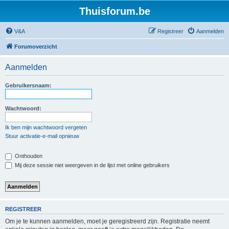
Thuisforum.be
V&A
Registreer
Aanmelden
Forumoverzicht
Aanmelden
Gebruikersnaam:
Wachtwoord:
Ik ben mijn wachtwoord vergeten
Stuur activatie-e-mail opnieuw
Onthouden
Mij deze sessie niet weergeven in de lijst met online gebruikers
REGISTREER
Om je te kunnen aanmelden, moet je geregistreerd zijn. Registratie neemt