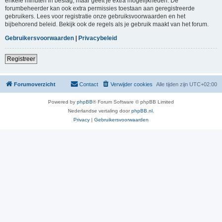
enkele minuten in beslag, maar geeft je extra mogelijkheden. De
forumbeheerder kan ook extra permissies toestaan aan geregistreerde
gebruikers. Lees voor registratie onze gebruiksvoorwaarden en het
bijbehorend beleid. Bekijk ook de regels als je gebruik maakt van het forum.
Gebruikersvoorwaarden
|
Privacybeleid
Registreer
Forumoverzicht
Contact
Verwijder cookies
Alle tijden zijn
UTC+02:00
Powered by
phpBB
® Forum Software © phpBB Limited
Nederlandse vertaling door
phpBB.nl
.
Privacy
|
Gebruikersvoorwaarden