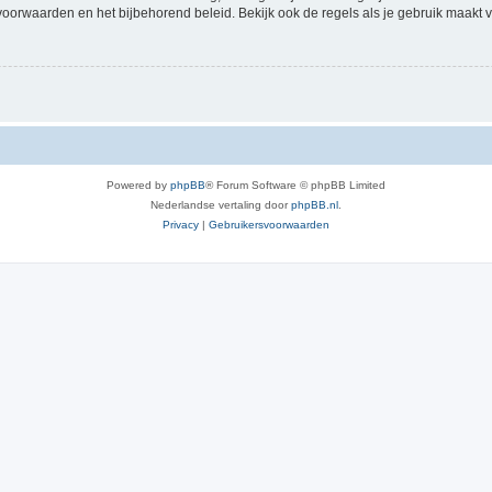
voorwaarden en het bijbehorend beleid. Bekijk ook de regels als je gebruik maakt v
Powered by
phpBB
® Forum Software © phpBB Limited
Nederlandse vertaling door
phpBB.nl
.
Privacy
|
Gebruikersvoorwaarden