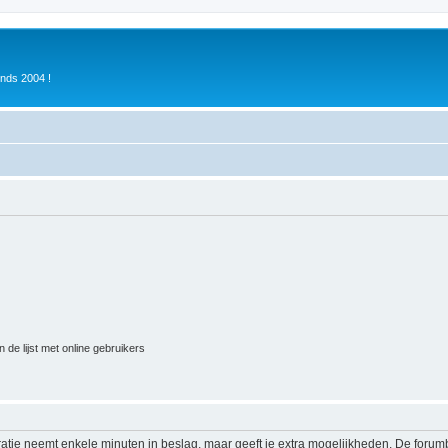
inds 2004 !
 de lijst met online gebruikers
ratie neemt enkele minuten in beslag, maar geeft je extra mogelijkheden. De foru