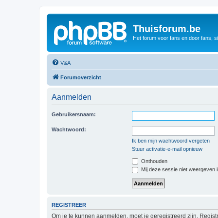
Thuisforum.be
Het forum voor fans en door fans, s
V&A
Forumoverzicht
Aanmelden
Gebruikersnaam:
Wachtwoord:
Ik ben mijn wachtwoord vergeten
Stuur activatie-e-mail opnieuw
Onthouden
Mij deze sessie niet weergeven in
REGISTREER
Om je te kunnen aanmelden, moet je geregistreerd zijn. Regist